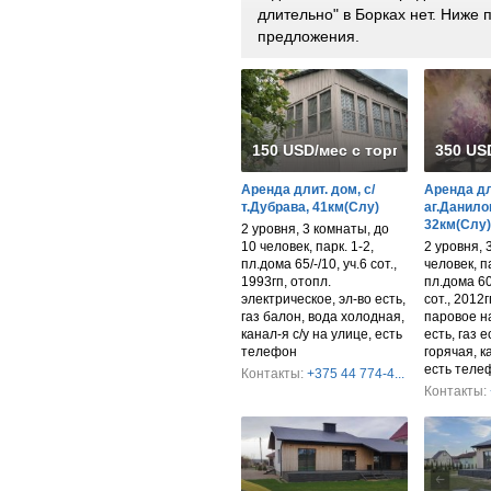
длительно" в Борках нет. Ниже
предложения.
150 USD/мес с торгом
350 US
Аренда длит. дом, с/
Аренда дл
т.Дубрава, 41км(Слу)
аг.Данило
32км(Слу)
2 уровня, 3 комнаты, до
10 человек, парк. 1-2,
2 уровня, 
пл.дома 65/-/10, уч.6 сот.,
человек, па
1993гп, отопл.
пл.дома 60
электрическое, эл-во есть,
сот., 2012г
газ балон, вода холодная,
паровое на
канал-я с/у на улице, есть
есть, газ е
телефон
горячая, к
есть теле
Контакты:
+375 44 774-4...
Контакты: