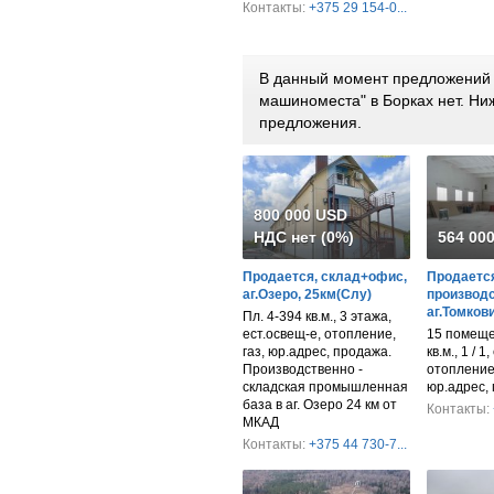
Контакты:
+375 29 154-0...
В данный момент предложений п
машиноместа" в Борках нет. Н
предложения.
800 000 USD
НДС нет (0%)
564 00
Продается, склад+офис,
Продается
аг.Озеро, 25км(Слу)
производс
аг.Томков
Пл. 4-394 кв.м., 3 этажа,
ест.освещ-е, отопление,
15 помеще
газ, юр.адрес, продажа.
кв.м., 1 / 1
Производственно -
отопление,
складская промышленная
юр.адрес,
база в аг. Озеро 24 км от
Контакты:
МКАД
Контакты:
+375 44 730-7...