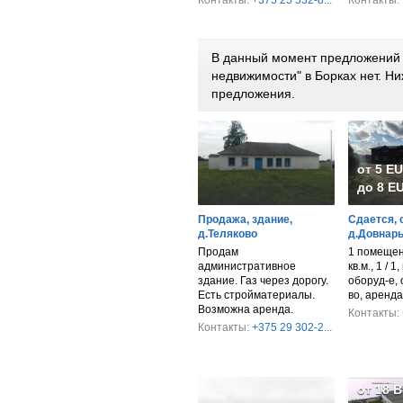
Контакты:
+375 25 532-8...
Контакты:
В данный момент предложений 
недвижимости" в Борках нет. 
предложения.
от 5 E
до 8 EU
Продажа, здание,
Сдается, 
д.Теляково
д.Довнары
Продам
1 помещен
административное
кв.м., 1 / 1
здание. Газ через дорогу.
оборуд-е, 
Есть стройматериалы.
во, аренда
Возможна аренда.
Контакты:
Контакты:
+375 29 302-2...
от 18 