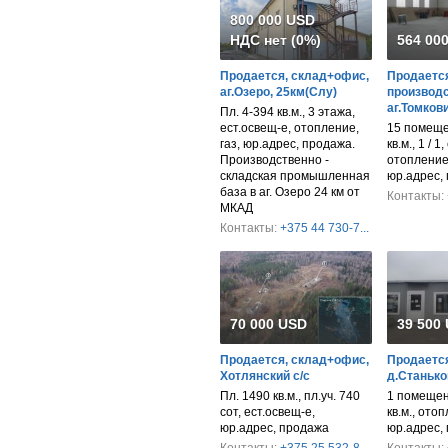
800 000 USD
НДС нет (0%)
564 00
Продается, склад+офис,
Продается
аг.Озеро, 25км(Слу)
производс
аг.Томков
Пл. 4-394 кв.м., 3 этажа,
ест.освещ-е, отопление,
15 помеще
газ, юр.адрес, продажа.
кв.м., 1 / 1
Производственно -
отопление,
складская промышленная
юр.адрес,
база в аг. Озеро 24 км от
Контакты:
МКАД
Контакты:
+375 44 730-7...
70 000 USD
39 500
Продается, склад+офис,
Продается
Хотлянский с/с
д.Станько
Пл. 1490 кв.м., пл.уч. 740
1 помещен
сот, ест.освещ-е,
кв.м., ото
юр.адрес, продажа
юр.адрес,