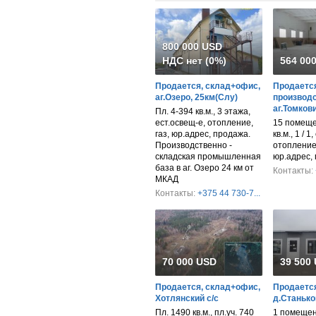
800 000 USD
НДС нет (0%)
564 00
Продается, склад+офис,
Продается
аг.Озеро, 25км(Слу)
производс
аг.Томков
Пл. 4-394 кв.м., 3 этажа,
ест.освещ-е, отопление,
15 помеще
газ, юр.адрес, продажа.
кв.м., 1 / 1
Производственно -
отопление,
складская промышленная
юр.адрес,
база в аг. Озеро 24 км от
Контакты:
МКАД
Контакты:
+375 44 730-7...
70 000 USD
39 500
Продается, склад+офис,
Продается
Хотлянский с/с
д.Станько
Пл. 1490 кв.м., пл.уч. 740
1 помещен