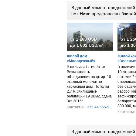
В данный момент предложений п
нет. Ниже представлены ближа
от 1 169 USD
от 1 2
до 1 602 USD/м²
до 1 30
Жилой дом
Жилой ко
«Молодежный»
«Зеленые
В наличии 1к. кв, 2к. кв.
В наличии 1
Возможность
10-этажны
объединения квартир. 10-
потолки 2.
этажный монолитно-
стеклопаке
каркасный дом. Потолки
без отделк
2.7 м. Жилищные
рассрочко
облигации 19 Br/м2, сдача
зафиксиро
3кв 2016г.
белорусски
800 000, м
Контакты:
+375 44 555-9...
Контакты:
В данный момент предложений п