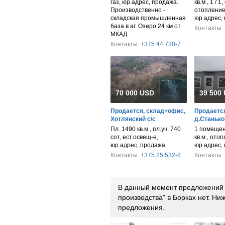
газ, юр.адрес, продажа.
кв.м., 1 / 1
Производственно -
отопление,
складская промышленная
юр.адрес,
база в аг. Озеро 24 км от
Контакты:
МКАД
Контакты:
+375 44 730-7...
70 000 USD
39 500
Продается, склад+офис,
Продается
Хотлянский с/с
д.Станько
Пл. 1490 кв.м., пл.уч. 740
1 помещен
сот, ест.освещ-е,
кв.м., ото
юр.адрес, продажа
юр.адрес,
Контакты:
+375 25 532-8...
Контакты:
В данный момент предложений п
производства" в Борках нет. Н
предложения.