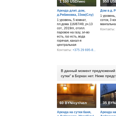
1 100 USD/мес
950 US
Аренда длит. дом,
Дом в д. 
д.Рябиновка, 33км(Слу)
1 уровень,
1 уровень, 5 комнат,
соток, 3 к
пл.дома 116/87/49, уч.13
мангальна
сот., 2019гп, отопл.
Контакты:
паровое на газу, эл-во
есть, газ есть, вода
горячая, канал-я
центральная
Контакты:
+375 29 695-8...
В данный момент предложений 
сутки" в Борках нет. Ниже пре
60 BYN/сут/чел
35 BYN
Аренда на сутки баня,
Аренда на