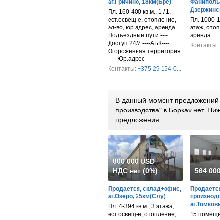
аг.Гричино, 18км(Бре)
Фанипольс
Дзержинск
Пл. 160-400 кв.м., 1 / 1,
ест.освещ-е, отопление,
Пл. 1000-1
эл-во, юр.адрес, аренда.
этаж, отоп
Подъездные пути ----
аренда
Доступ 24/7 ----АБК----
Контакты:
Огороженная территория
---- Юр.адрес
Контакты:
+375 29 154-0...
В данный момент предложений 
производства" в Борках нет. Н
предложения.
800 000 USD
НДС нет (0%)
564 00
Продается, склад+офис,
Продается
аг.Озеро, 25км(Слу)
производс
аг.Томков
Пл. 4-394 кв.м., 3 этажа,
ест.освещ-е, отопление,
15 помеще