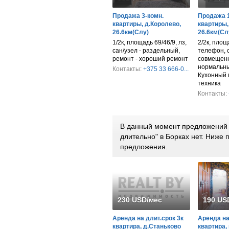
Продажа 3-комн.
Продажа 1
квартиры, д.Королево,
квартиры,
26.6км(Слу)
26.6км(Сл
1/2к, площадь 69/46/9, лз,
2/2к, площа
сан/узел - раздельный,
телефон, с
ремонт - хороший ремонт
совмещенн
нормальны
Контакты:
+375 33 666-0...
Кухонный 
техника
Контакты:
В данный момент предложений 
длительно" в Борках нет. Ниже
предложения.
230 USD/мес
190 US
Аренда на длит.срок 3к
Аренда на
квартира, д.Станьково
квартира,