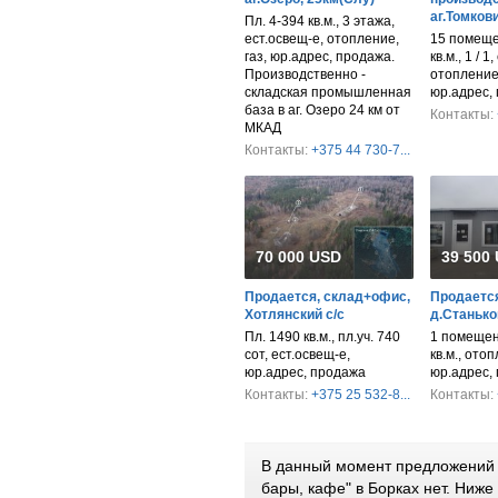
аг.Томков
Пл. 4-394 кв.м., 3 этажа,
ест.освещ-е, отопление,
15 помеще
газ, юр.адрес, продажа.
кв.м., 1 / 1
Производственно -
отопление,
складская промышленная
юр.адрес,
база в аг. Озеро 24 км от
Контакты:
МКАД
Контакты:
+375 44 730-7...
70 000 USD
39 500
Продается, склад+офис,
Продается
Хотлянский с/с
д.Станько
Пл. 1490 кв.м., пл.уч. 740
1 помещен
сот, ест.освещ-е,
кв.м., ото
юр.адрес, продажа
юр.адрес,
Контакты:
+375 25 532-8...
Контакты:
В данный момент предложений п
бары, кафе" в Борках нет. Ниж