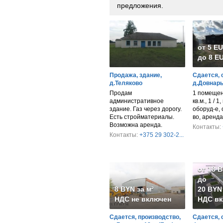
предложения.
от 5 E
до 8 EU
Продажа, здание,
Сдается, 
д.Теляково
д.Довнары
Продам
1 помещен
административное
кв.м., 1 / 1
здание. Газ через дорогу.
оборуд-е, 
Есть стройматериалы.
во, аренда
Возможна аренда.
Контакты:
Контакты:
+375 29 302-2...
от 18 
до
8 BYN за м²
20 BYN 
НДС не включен
НДС вк
Сдается, производство,
Сдается, 