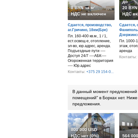
до
8 BYN за м²
20 BYN 
НДС не включен
НДС вк
Сдается, производство,
Сдается, 
аг.Гричино, 18км(Бре)
Фанипольс
Дзержинск
Пл. 160-400 кв.м., 1 / 1,
ест.освещ-е, отопление,
Пл. 1000-1
эл-во, юр.адрес, аренда.
этаж, отоп
Подъездные пути ----
аренда
Доступ 24/7 ----АБК----
Контакты:
Огороженная территория
---- Юр.адрес
Контакты:
+375 29 154-0...
В данный момент предложений 
помещений" в Борках нет. Ниж
предложения.
800 000 USD
НДС нет (0%)
564 00