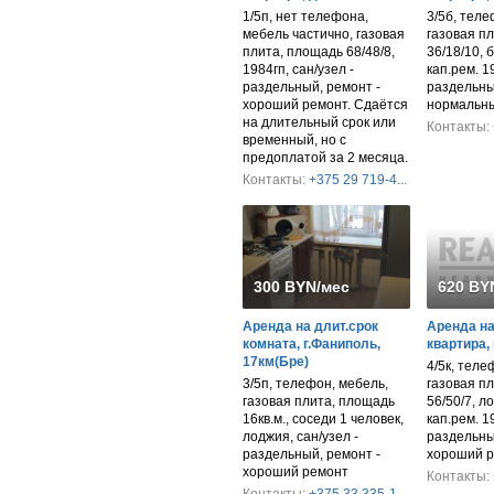
1/5п, нет телефона,
3/5б, теле
мебель частично, газовая
газовая п
плита, площадь 68/48/8,
36/18/10, 
1984гп, сан/узел -
кап.рем. 19
раздельный, ремонт -
раздельны
хороший ремонт. Сдаётся
нормальн
на длительный срок или
Контакты:
временный, но с
предоплатой за 2 месяца.
Контакты:
+375 29 719-4...
300 BYN/мес
620 BY
Аренда на длит.срок
Аренда на
комната, г.Фаниполь,
квартира,
17км(Бре)
4/5к, теле
3/5п, телефон, мебель,
газовая п
газовая плита, площадь
56/50/7, л
16кв.м., соседи 1 человек,
кап.рем. 19
лоджия, сан/узел -
раздельны
раздельный, ремонт -
хороший 
хороший ремонт
Контакты: