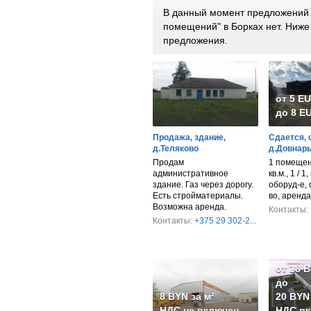
В данный момент предложений 
помещений" в Борках нет. Ниж
предложения.
от 5 E
до 8 EU
Продажа, здание,
Сдается, 
д.Теляково
д.Довнары
Продам
1 помещен
административное
кв.м., 1 / 1
здание. Газ через дорогу.
оборуд-е, 
Есть стройматериалы.
во, аренда
Возможна аренда.
Контакты:
Контакты:
+375 29 302-2...
от 18 
до
8 BYN за м²
20 BYN 
НДС не включен
НДС вк