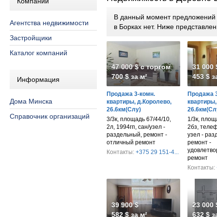
Компании
В данный момент предложений п
Агентства недвижимости
в Борках нет. Ниже представл
Застройщики
Каталог компаний
47 000 $ с торгом
31 000 
700 $ за м²
453 $ з
Информация
Продажа 3-комн.
Продажа 3
Дома Минска
квартиры, д.Королево,
квартиры,
26.6км(Слу)
26.6км(Сл
Справочник организаций
3/3к, площадь 67/44/10,
1/3к, площ
2л, 1994гп, сан/узел -
2бз, телеф
раздельный, ремонт -
узел - раз
отличный ремонт
ремонт -
удовлетво
Контакты:
+375 29 151-4...
ремонт
Контакты:
39 900 $
23 000 
582 $ за м²
632 $ з