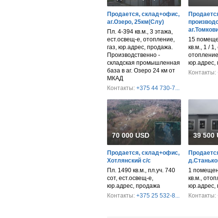
Продается, склад+офис,
Продается
аг.Озеро, 25км(Слу)
производс
аг.Томков
Пл. 4-394 кв.м., 3 этажа,
ест.освещ-е, отопление,
15 помеще
газ, юр.адрес, продажа.
кв.м., 1 / 1
Производственно -
отопление,
складская промышленная
юр.адрес,
база в аг. Озеро 24 км от
Контакты:
МКАД
Контакты:
+375 44 730-7...
70 000 USD
39 500
Продается, склад+офис,
Продается
Хотлянский с/с
д.Станько
Пл. 1490 кв.м., пл.уч. 740
1 помещен
сот, ест.освещ-е,
кв.м., ото
юр.адрес, продажа
юр.адрес,
Контакты:
+375 25 532-8...
Контакты: