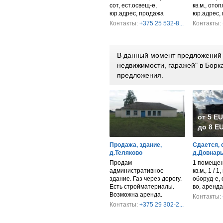
сот, ест.освещ-е,
кв.м., ото
юр.адрес, продажа
юр.адрес,
Контакты:
+375 25 532-8...
Контакты:
В данный момент предложений 
недвижимости, гаражей" в Борк
предложения.
от 5 E
до 8 EU
Продажа, здание,
Сдается, 
д.Теляково
д.Довнары
Продам
1 помещен
административное
кв.м., 1 / 1
здание. Газ через дорогу.
оборуд-е, 
Есть стройматериалы.
во, аренда
Возможна аренда.
Контакты:
Контакты:
+375 29 302-2...