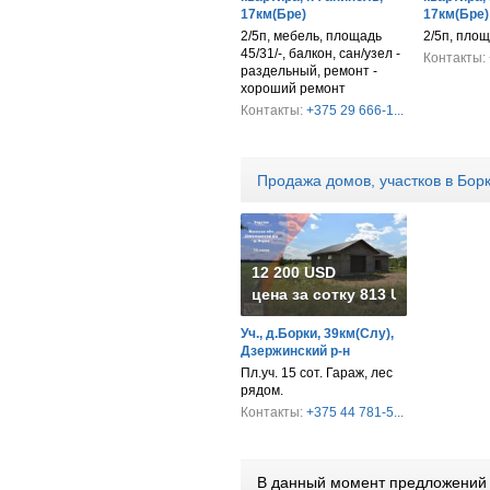
17км(Бре)
17км(Бре)
2/5п, мебель, площадь
2/5п, площ
45/31/-, балкон, сан/узел -
Контакты:
раздельный, ремонт -
хороший ремонт
Контакты:
+375 29 666-1...
Продажа домов, участков в Бор
12 200 USD
цена за сотку
813 USD
Уч., д.Борки, 39км(Слу),
Дзержинский р-н
Пл.уч. 15 сот. Гараж, лес
рядом.
Контакты:
+375 44 781-5...
В данный момент предложений 