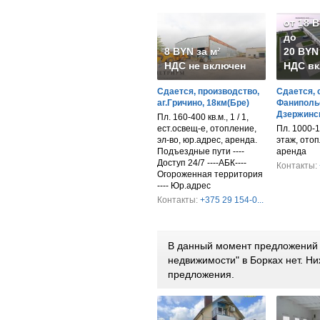
от 18 
до
8 BYN за м²
20 BYN 
НДС не включен
НДС вк
Сдается, производство,
Сдается, 
аг.Гричино, 18км(Бре)
Фанипольс
Дзержинск
Пл. 160-400 кв.м., 1 / 1,
ест.освещ-е, отопление,
Пл. 1000-1
эл-во, юр.адрес, аренда.
этаж, отоп
Подъездные пути ----
аренда
Доступ 24/7 ----АБК----
Контакты:
Огороженная территория
---- Юр.адрес
Контакты:
+375 29 154-0...
В данный момент предложений 
недвижимости" в Борках нет. 
предложения.