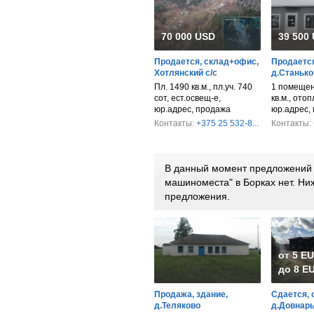
70 000 USD
39 500
Продается, склад+офис,
Продается
Хотлянский с/с
д.Станько
Пл. 1490 кв.м., пл.уч. 740
1 помещен
сот, ест.освещ-е,
кв.м., ото
юр.адрес, продажа
юр.адрес,
Контакты:
+375 25 532-8...
Контакты:
В данный момент предложений п
машиноместа" в Борках нет. Н
предложения.
от 5 E
до 8 EU
Продажа, здание,
Сдается, 
д.Теляково
д.Довнары