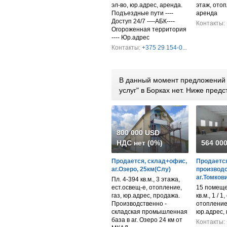
эл-во, юр.адрес, аренда.
этаж, отоп
Подъездные пути ----
аренда
Доступ 24/7 ----АБК----
Контакты:
Огороженная территория
---- Юр.адрес
Контакты:
+375 29 154-0...
В данный момент предложений 
услуг" в Борках нет. Ниже пре
800 000 USD
НДС нет (0%)
564 00
Продается, склад+офис,
Продается
аг.Озеро, 25км(Слу)
производс
аг.Томков
Пл. 4-394 кв.м., 3 этажа,
ест.освещ-е, отопление,
15 помеще
газ, юр.адрес, продажа.
кв.м., 1 / 1
Производственно -
отопление,
складская промышленная
юр.адрес,
база в аг. Озеро 24 км от
Контакты: