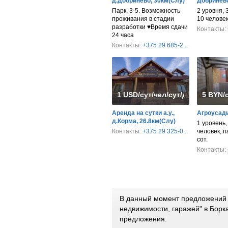
д.Добринево, 30км(Слу)
Добриневс
Парк. 3-5. Возможность
2 уровня, 
проживания в стадии
10 человек
разработки ♥️Время сдачи
Контакты:
24 часа
Контакты:
+375 29 685-2...
1 USD/сут/чел/сут/дом
5 BYN/
Аренда на сутки а.у.,
Агроусад
д.Корма, 26.8км(Слу)
1 уровень,
Контакты:
+375 29 325-0...
человек, па
сот.
Контакты:
В данный момент предложений 
недвижимости, гаражей" в Борк
предложения.