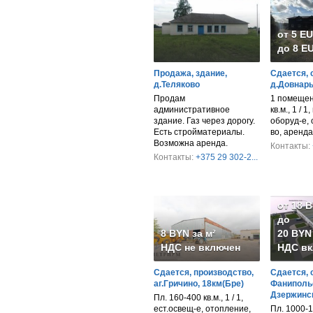
от 5 E
до 8 EU
Продажа, здание,
Сдается, 
д.Теляково
д.Довнары
Продам
1 помещен
административное
кв.м., 1 / 1
здание. Газ через дорогу.
оборуд-е, 
Есть стройматериалы.
во, аренда
Возможна аренда.
Контакты:
Контакты:
+375 29 302-2...
от 18 
до
8 BYN за м²
20 BYN 
НДС не включен
НДС вк
Сдается, производство,
Сдается, 
аг.Гричино, 18км(Бре)
Фанипольс
Дзержинск
Пл. 160-400 кв.м., 1 / 1,
ест.освещ-е, отопление,
Пл. 1000-1