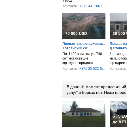
МКАД
Контакты:
+375 44 730-7...
70 000 USD
39 500
Продается, склад+офис,
Продается
Хотлянский с/с
д.Станько
Пл. 1490 кв.м., пл.уч. 740
1 помещен
сот, ест.освещ-е,
кв.м., ото
юр.адрес, продажа
юр.адрес,
Контакты:
+375 25 532-8...
Контакты:
В данный момент предложений п
услуг" в Борках нет. Ниже пре
от 5 E
до 8 EU