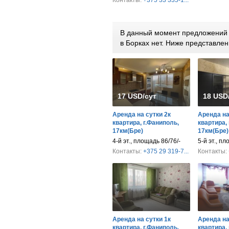
Контакты:
+375 33 335-1...
В данный момент предложений п
в Борках нет. Ниже представл
17 USD/сут
18 USD
Аренда на сутки 2к
Аренда на
квартира, г.Фаниполь,
квартира,
17км(Бре)
17км(Бре)
4-й эт., площадь 86/76/-
5-й эт., пл
Контакты:
+375 29 319-7...
Контакты:
Аренда на сутки 1к
Аренда на
квартира, г.Фаниполь,
квартира,