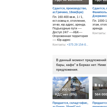
Сдается, производство,
Сдается, 
аг.Гричино, 18км(Бре)
Фанипольс
Дзержинск
Пл. 160-400 кв.м., 1 / 1,
ест.освещ-е, отопление,
Пл. 1000-1
эл-во, юр.адрес, аренда.
этаж, отоп
Подъездные пути ----
аренда
Доступ 24/7 ----АБК----
Контакты:
Огороженная территория
---- Юр.адрес
Контакты:
+375 29 154-0...
В данный момент предложений 
бары, кафе" в Борках нет. Ниж
предложения.
800 000 USD
НДС нет (0%)
564 00
Продается, склад+офис,
Продается
аг.Озеро, 25км(Слу)
производс