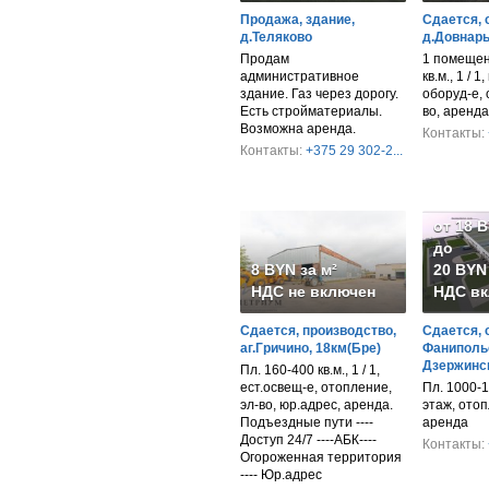
Продажа, здание,
Сдается, 
д.Теляково
д.Довнары
Продам
1 помещен
административное
кв.м., 1 / 1
здание. Газ через дорогу.
оборуд-е, 
Есть стройматериалы.
во, аренда
Возможна аренда.
Контакты:
Контакты:
+375 29 302-2...
от 18 
до
8 BYN за м²
20 BYN 
НДС не включен
НДС вк
Сдается, производство,
Сдается, 
аг.Гричино, 18км(Бре)
Фанипольс
Дзержинск
Пл. 160-400 кв.м., 1 / 1,
ест.освещ-е, отопление,
Пл. 1000-1
эл-во, юр.адрес, аренда.
этаж, отоп
Подъездные пути ----
аренда
Доступ 24/7 ----АБК----
Контакты:
Огороженная территория
---- Юр.адрес