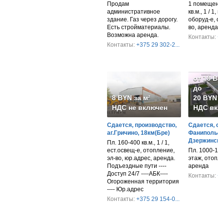
Продам
1 помещен
административное
кв.м., 1 / 1
здание. Газ через дорогу.
оборуд-е, 
Есть стройматериалы.
во, аренда
Возможна аренда.
Контакты:
Контакты:
+375 29 302-2...
от 18 
до
8 BYN за м²
20 BYN 
НДС не включен
НДС вк
Сдается, производство,
Сдается, 
аг.Гричино, 18км(Бре)
Фанипольс
Дзержинск
Пл. 160-400 кв.м., 1 / 1,
ест.освещ-е, отопление,
Пл. 1000-1
эл-во, юр.адрес, аренда.
этаж, отоп
Подъездные пути ----
аренда
Доступ 24/7 ----АБК----
Контакты:
Огороженная территория
---- Юр.адрес
Контакты:
+375 29 154-0...