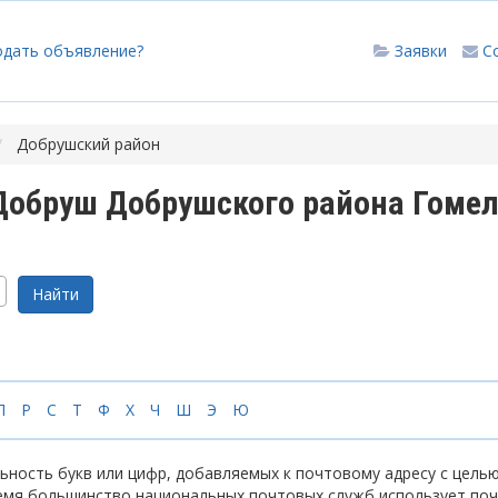
одать объявление?
Заявки
С
Добрушский район
Добруш Добрушского района Гоме
П
Р
С
Т
Ф
Х
Ч
Ш
Э
Ю
ность букв или цифр, добавляемых к почтовому адресу с цель
емя большинство национальных почтовых служб использует по