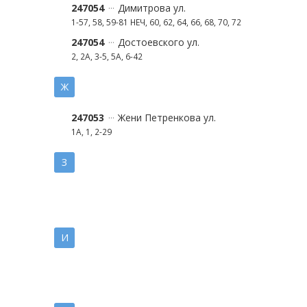
247054
Димитрова ул.
1-57, 58, 59-81 НЕЧ, 60, 62, 64, 66, 68, 70, 72
247054
Достоевского ул.
2, 2А, 3-5, 5А, 6-42
Ж
247053
Жени Петренкова ул.
1А, 1, 2-29
З
И