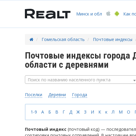
Минск
и обл
Как п
Гомельская область
Почтовые индексы
Почтовые индексы города 
области с деревнями
Поиск по названию населенного пункта
Поселки
Деревни
Города
1-9
А
Б
В
Г
Д
Ж
З
И
К
к
Л
М
О
Почтовый индекс
(почтовый код) — последователь
сортировки почтовых отправлений. В настоящее вр