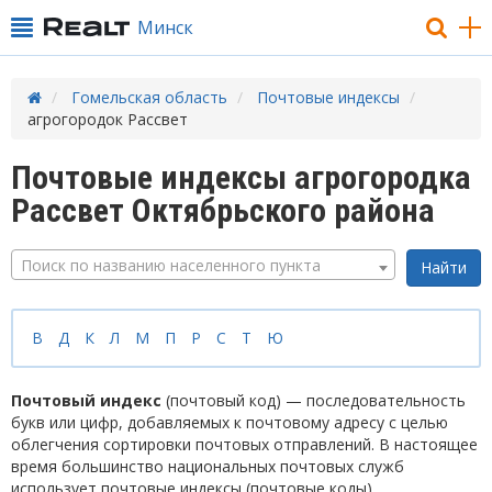
Минск
Гомельская область
Почтовые индексы
агрогородок Рассвет
Почтовые индексы агрогородка
Рассвет Октябрьского района
Поиск по названию населенного пункта
В
Д
К
Л
М
П
Р
С
Т
Ю
Почтовый индекс
(почтовый код) — последовательность
букв или цифр, добавляемых к почтовому адресу с целью
облегчения сортировки почтовых отправлений. В настоящее
время большинство национальных почтовых служб
использует почтовые индексы (почтовые коды).