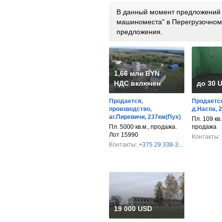
В данный момент предложений п
машиноместа" в Перегрузочном
предложения.
1,66 млн BYN
НДС включен
до 30 
Продается,
Продается
производство,
д.Наспа, 
аг.Пиревичи, 237км(Пух)
Пл. 109 кв.
Пл. 5000 кв.м., продажа.
продажа
Лот 15990
Контакты:
Контакты:
+375 29 338-3...
19 000 USD