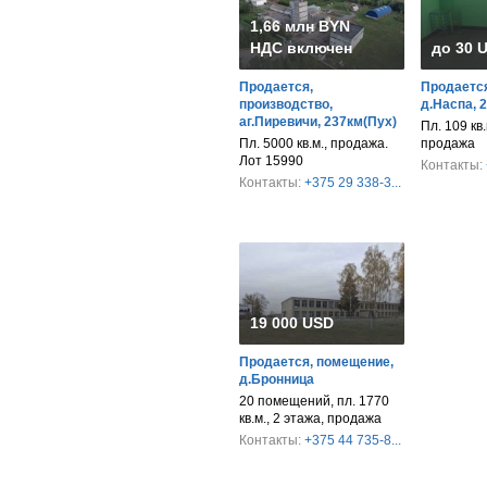
1,66 млн BYN
НДС включен
до 30 
Продается,
Продается
производство,
д.Наспа, 
аг.Пиревичи, 237км(Пух)
Пл. 109 кв.
Пл. 5000 кв.м., продажа.
продажа
Лот 15990
Контакты:
Контакты:
+375 29 338-3...
19 000 USD
Продается, помещение,
д.Бронница
20 помещений, пл. 1770
кв.м., 2 этажа, продажа
Контакты:
+375 44 735-8...