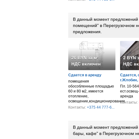
В данный момент предложений 
помещений" в Перегрузочном н
предложения.
26 BYN за м²
2 BYN з
НДС включен
НДС вк
Сдается в аренду
Сдается, 
г.Жлобин,
помещения
обособленные площадью
Пл. 10-564 к
60 и 80 м2, имеется
ест.освещ-
отопление,
аренда
освещение,кондиционирование
Контакты:
Контакты:
+375 44 777-6...
В данный момент предложений 
бары, кафе" в Перегрузочном 