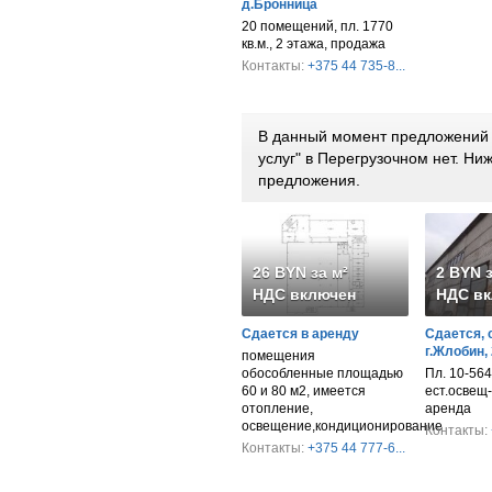
д.Бронница
20 помещений, пл. 1770
кв.м., 2 этажа, продажа
Контакты:
+375 44 735-8...
В данный момент предложений п
услуг" в Перегрузочном нет. Н
предложения.
26 BYN за м²
2 BYN з
НДС включен
НДС вк
Сдается в аренду
Сдается, 
г.Жлобин,
помещения
обособленные площадью
Пл. 10-564 к
60 и 80 м2, имеется
ест.освещ-
отопление,
аренда
освещение,кондиционирование
Контакты:
Контакты:
+375 44 777-6...