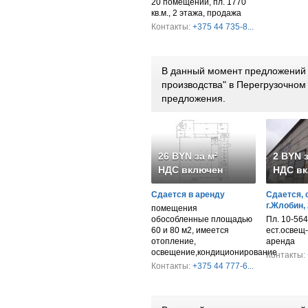
20 помещений, пл. 1770
кв.м., 2 этажа, продажа
Контакты:
+375 44 735-8...
В данный момент предложений п
производства" в Перегрузочном
предложения.
26 BYN за м²
2 BYN з
НДС включен
НДС вк
Сдается в аренду
Сдается, 
г.Жлобин,
помещения
обособленные площадью
Пл. 10-564 к
60 и 80 м2, имеется
ест.освещ-
отопление,
аренда
освещение,кондиционирование
Контакты:
Контакты:
+375 44 777-6...