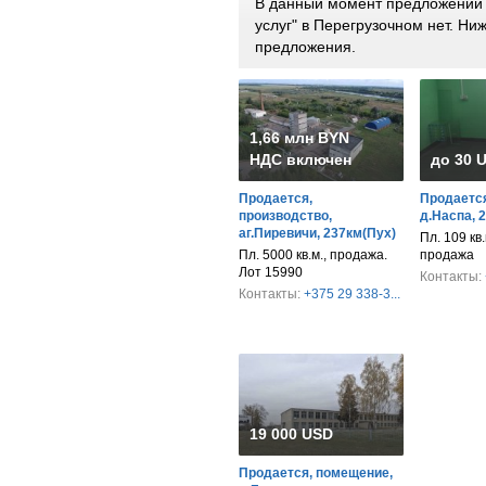
В данный момент предложений 
услуг" в Перегрузочном нет. Н
предложения.
1,66 млн BYN
НДС включен
до 30 
Продается,
Продается
производство,
д.Наспа, 
аг.Пиревичи, 237км(Пух)
Пл. 109 кв.
Пл. 5000 кв.м., продажа.
продажа
Лот 15990
Контакты:
Контакты:
+375 29 338-3...
19 000 USD
Продается, помещение,