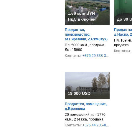
1,66 млн BYN
НДС включен
до 30 
Продается,
Продается
производство,
д.Наспа, 
аг.Пиревичи, 237км(Пух)
Пл. 109 кв.
Пл. 5000 кв.м., продажа.
продажа
Лот 15990
Контакты:
Контакты:
+375 29 338-3...
19 000 USD
Продается, помещение,
д.Бронница
20 помещений, пл. 1770
кв.м., 2 этажа, продажа
Контакты:
+375 44 735-8...