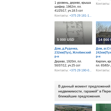
1 уровень, дерево, крыша
Контакты:
шифер, 1962гп, пл.
41/25/17, уч.18.5 сот
Контакты:
+375 29 181-1...
5 000 USD
14 000
Дом, д.Руденка,
Дом, аг.С
232км(Пух), Жлобинский
242км(Пух
р-н
р-н
Дерево, 1920гп, пл.
Кирпич, к
50/37/12, уч.25 сот
пл. 65/65/-
Контакты:
+375 29 190-0...
Контакты:
В данный момент предложений 
недвижимости, гаражей" в Пере
ближайшие предложения.