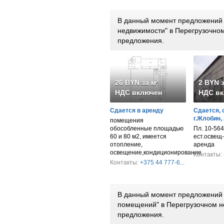
В данный момент предложений 
недвижимости" в Перегрузочно
предложения.
26 BYN за м²
2 BYN з
НДС включен
НДС вк
Сдается в аренду
Сдается, 
г.Жлобин,
помещения
обособленные площадью
Пл. 10-564 к
60 и 80 м2, имеется
ест.освещ-
отопление,
аренда
освещение,кондиционирование
Контакты:
Контакты:
+375 44 777-6...
В данный момент предложений 
помещений" в Перегрузочном н
предложения.