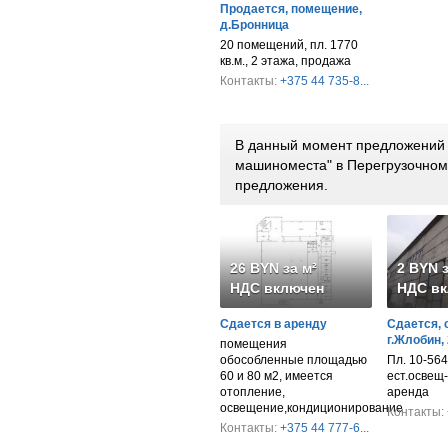
Продается, помещение,
д.Бронница
20 помещений, пл. 1770
кв.м., 2 этажа, продажа
Контакты:
+375 44 735-8...
В данный момент предложений п
машиноместа" в Перегрузочном
предложения.
26 BYN за м²
2 BYN з
НДС включен
НДС вк
Сдается в аренду
Сдается, 
г.Жлобин,
помещения
обособленные площадью
Пл. 10-564 к
60 и 80 м2, имеется
ест.освещ-
отопление,
аренда
освещение,кондиционирование
Контакты:
Контакты:
+375 44 777-6...