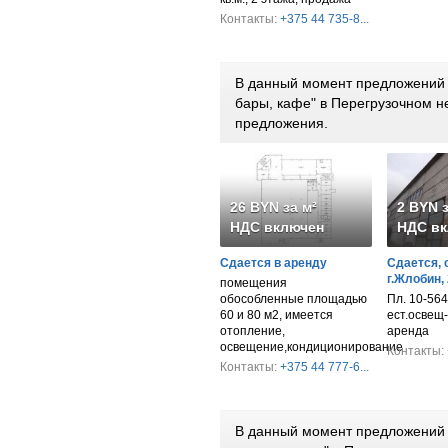
Контакты:
+375 44 735-8...
В данный момент предложений п
бары, кафе" в Перегрузочном 
предложения.
26 BYN за м²
2 BYN з
НДС включен
НДС вк
Сдается в аренду
Сдается, 
г.Жлобин,
помещения
обособленные площадью
Пл. 10-564 к
60 и 80 м2, имеется
ест.освещ-
отопление,
аренда
освещение,кондиционирование
Контакты:
Контакты:
+375 44 777-6...
В данный момент предложений 