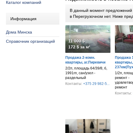
Каталог компаний
В данный момент предложений п
в Перегрузочном нет. Ниже пр
Информация
Дома Минска
11 000 $
Справочник организаций
172 $ за м²
Продажа 2-комн.
Продажа 1
квартиры, аг.Пиревичи
квартиры,
237км(Пух
2/2п, площадь 64/39/8, б,
1991гп, сан/узел -
1/2п, площ
раздельный
ремонт -
удовлетво
Контакты:
+375 29 982-5...
ремонт
Контакты: