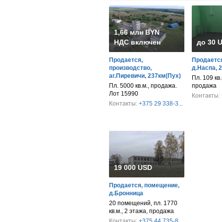
1,66 млн BYN
НДС включен
до 30 
Продается,
Продается
производство,
д.Наспа, 
аг.Пиревичи, 237км(Пух)
Пл. 109 кв.
Пл. 5000 кв.м., продажа.
продажа
Лот 15990
Контакты:
Контакты:
+375 29 338-3...
19 000 USD
Продается, помещение,
д.Бронница
20 помещений, пл. 1770
кв.м., 2 этажа, продажа
Контакты:
+375 44 735-8...