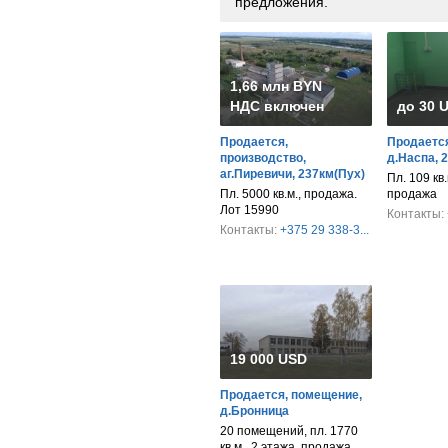
предложения.
1,66 млн BYN
НДС включен
до 30 
Продается,
Продается
производство,
д.Наспа, 
аг.Пиревичи, 237км(Пух)
Пл. 109 кв.
Пл. 5000 кв.м., продажа.
продажа
Лот 15990
Контакты:
Контакты:
+375 29 338-3...
19 000 USD
Продается, помещение,
д.Бронница
20 помещений, пл. 1770
кв.м., 2 этажа, продажа