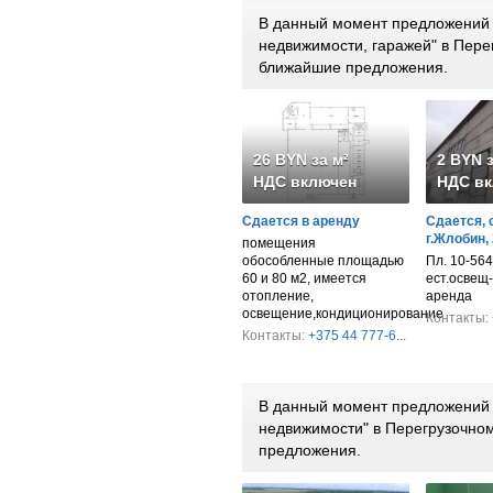
В данный момент предложений 
недвижимости, гаражей" в Пере
ближайшие предложения.
26 BYN за м²
2 BYN з
НДС включен
НДС вк
Сдается в аренду
Сдается, 
г.Жлобин,
помещения
обособленные площадью
Пл. 10-564 к
60 и 80 м2, имеется
ест.освещ-
отопление,
аренда
освещение,кондиционирование
Контакты:
Контакты:
+375 44 777-6...
В данный момент предложений 
недвижимости" в Перегрузочно
предложения.