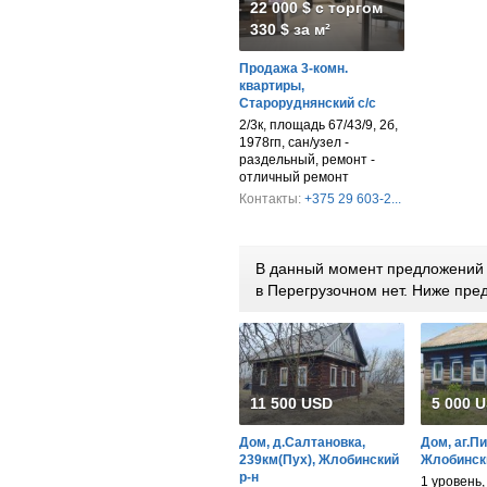
22 000 $ с торгом
330 $ за м²
Продажа 3-комн.
квартиры,
Староруднянский с/с
2/3к, площадь 67/43/9, 2б,
1978гп, сан/узел -
раздельный, ремонт -
отличный ремонт
Контакты:
+375 29 603-2...
В данный момент предложений п
в Перегрузочном нет. Ниже пр
11 500 USD
5 000 
Дом, д.Салтановка,
Дом, аг.П
239км(Пух), Жлобинский
Жлобински
р-н
1 уровень