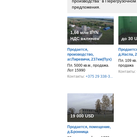
производства" в Перегрузочном
предложения.
1,66 млн BYN
НДС включен
до 30 
Продается,
Продается
производство,
д.Наспа, 
аг.Пиревичи, 237км(Пух)
Пл. 109 кв.
Пл. 5000 кв.м., продажа.
продажа
Лот 15990
Контакты:
Контакты:
+375 29 338-3...
19 000 USD
Продается, помещение,
д.Бронница