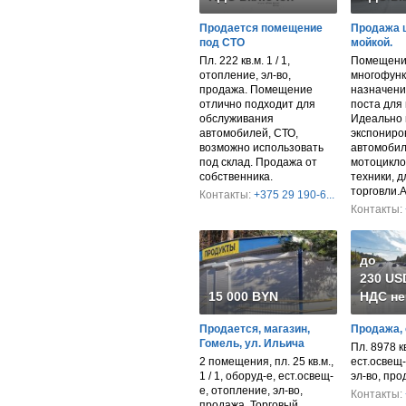
Продается помещение
Продажа 
под СТО
мойкой.
Пл. 222 кв.м. 1 / 1,
Помещени
отопление, эл-во,
многофунк
продажа. Помещение
назначени
отлично подходит для
поста для 
обслуживания
Идеально 
автомобилей, СТО,
экспониро
возможно использовать
автомобил
под склад. Продажа от
мотоцикло
собственника.
техники, 
торговли.
Контакты:
+375 29 190-6...
Контакты:
до
230 USD
15 000 BYN
НДС не
Продается, магазин,
Продажа, 
Гомель, ул. Ильича
Пл. 8978 к
2 помещения, пл. 25 кв.м.,
ест.освещ-
1 / 1, оборуд-е, ест.освещ-
эл-во, пр
е, отопление, эл-во,
Контакты:
продажа. Торговый