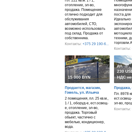
Пл. 222 кв.м. 1 / 1,
Помещени
отопление, эл-во,
многофунк
продажа. Помещение
назначени
отлично подходит для
поста для 
обслуживания
Идеально 
автомобилей, СТО,
экспониро
возможно использовать
автомобил
под склад. Продажа от
мотоцикло
собственника.
техники, 
торговли.
Контакты:
+375 29 190-6...
Контакты:
до
230 USD
15 000 BYN
НДС не
Продается, магазин,
Продажа, 
Гомель, ул. Ильича
Пл. 8978 к
2 помещения, пл. 25 кв.м.,
ест.освещ-
1 / 1, оборуд-е, ест.освещ-
эл-во, пр
е, отопление, эл-во,
Контакты:
продажа. Торговый
обьект, частично с
мебелью, кондиционер,
вода.