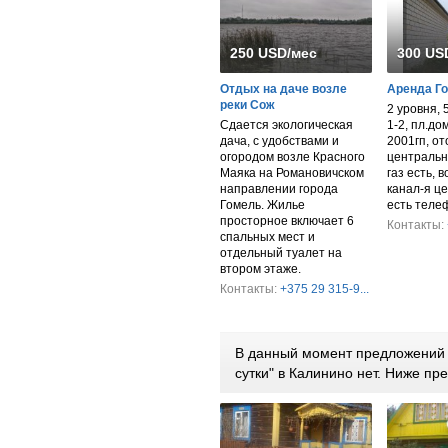
250 USD/мес
300 US
Отдых на даче возле
Аренда Г
реки Сож
2 уровня, 
Сдается экологическая
1-2, пл.дом
дача, с удобствами и
2001гп, от
огородом возле Красного
центрально
Маяка на Романовичском
газ есть, 
направлении города
канал-я ц
Гомель. Жилье
есть теле
просторное включает 6
Контакты:
спальных мест и
отдельный туалет на
втором этаже.
Контакты:
+375 29 315-9...
В данный момент предложений 
сутки" в Калинино нет. Ниже п