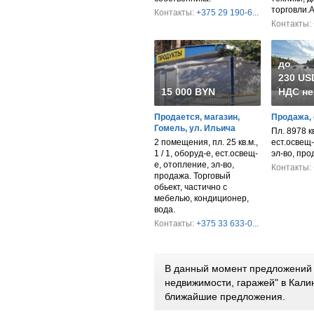
торговли.
Контакты:
+375 29 190-6...
Контакты:
до
230 USD
15 000 BYN
НДС не
Продается, магазин,
Продажа, 
Гомель, ул. Ильича
Пл. 8978 к
2 помещения, пл. 25 кв.м.,
ест.освещ-
1 / 1, оборуд-е, ест.освещ-
эл-во, пр
е, отопление, эл-во,
Контакты:
продажа. Торговый
обьект, частично с
мебелью, кондиционер,
вода.
Контакты:
+375 33 633-0...
В данный момент предложений 
недвижимости, гаражей" в Кали
ближайшие предложения.