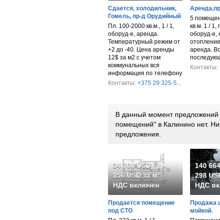
Сдается, холодильник,
Аренда,п
Гомель, пр-д Орудийный
5 помещен
Пл. 100-2000 кв.м., 1 / 1,
кв.м. 1 / 1,
оборуд-е, аренда.
оборуд-е, 
Температурный режим от
отопление
+2 до -40. Цена аренды
аренда. В
12$ за м2 с учетом
последующ
коммунальных вся
Контакты:
информация по телефону
Контакты:
+375 29 325-5...
В данный момент предложений 
помещений" в Калинино нет. Н
предложения.
34 760 USD
140 66
156 USD за м²
298 USD
НДС включен
НДС вк
Продается помещение
Продажа 
под СТО
мойкой.