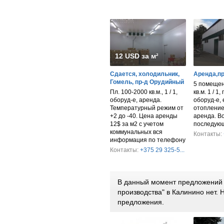
12 USD за м²
Сдается, холодильник,
Аренда,п
Гомель, пр-д Орудийный
5 помещен
Пл. 100-2000 кв.м., 1 / 1,
кв.м. 1 / 1,
оборуд-е, аренда.
оборуд-е, 
Температурный режим от
отопление
+2 до -40. Цена аренды
аренда. В
12$ за м2 с учетом
последующ
коммунальных вся
Контакты:
информация по телефону
Контакты:
+375 29 325-5...
В данный момент предложений 
производства" в Калинино нет.
предложения.