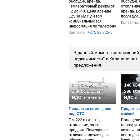
оборуд-е, аренда.
оборуд-е, 
Температурный режим от
отопление
+2 до -40. Цена аренды
аренда. В
12$ за м2 с учетом
последующ
коммунальных вся
Контакты:
информация по телефону
Контакты:
+375 29 325-5...
В данный момент предложений 
недвижимости" в Калинино нет
предложения.
34 760 USD
140 66
156 USD за м²
298 USD
НДС включен
НДС вк
Продается помещение
Продажа 
под СТО
мойкой.
Пл. 222 кв.м. 1 / 1,
Помещени
отопление, эл-во,
многофунк
продажа. Помещение
назначени
отлично подходит для
поста для 
обслуживания
Идеально 