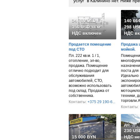
услуг" в Калинино нет. Ниже п
34 760 USD
140 66
156 USD за м²
298 USD
НДС включен
НДС вк
Продается помещение
Продажа 
под СТО
мойкой.
Пл. 222 кв.м. 1 / 1,
Помещени
отопление, эл-во,
многофунк
продажа. Помещение
назначени
отлично подходит для
поста для 
обслуживания
Идеально 
автомобилей, СТО,
экспониро
возможно использовать
автомобил
под склад. Продажа от
мотоцикло
собственника.
техники, 
торговли.
Контакты:
+375 29 190-6...
Контакты:
до
230 USD
15 000 BYN
НДС не