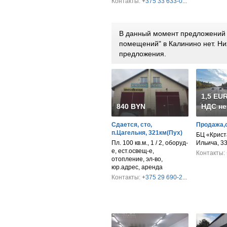
Контакты:
+375 33 633-0...
В данный момент предложений 
помещений" в Калинино нет. Н
предложения.
1,5 EUR
840 BYN
НДС не
Сдается, сто,
Продажа,
п.Цагельня, 321км(Пух)
БЦ «Крист
Пл. 100 кв.м., 1 / 2, оборуд-
Ильича, 3
е, ест.освещ-е,
Контакты:
отопление, эл-во,
юр.адрес, аренда
Контакты:
+375 29 690-2...