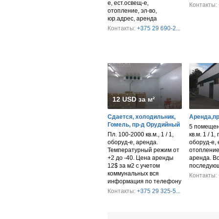
е, ест.освещ-е,
Контакты:
отопление, эл-во,
юр.адрес, аренда
Контакты:
+375 29 690-2...
12 USD за м²
Сдается, холодильник,
Аренда,п
Гомель, пр-д Орудийный
5 помещен
Пл. 100-2000 кв.м., 1 / 1,
кв.м. 1 / 1,
оборуд-е, аренда.
оборуд-е, 
Температурный режим от
отопление
+2 до -40. Цена аренды
аренда. В
12$ за м2 с учетом
последующ
коммунальных вся
Контакты:
информация по телефону
Контакты:
+375 29 325-5...