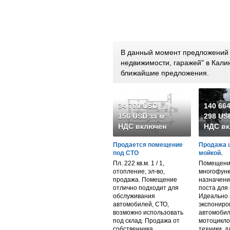
В данный момент предложений 
недвижимости, гаражей" в Кали
ближайшие предложения.
34 760 USD
140 66
156 USD за м²
298 USD
НДС включен
НДС вк
Продается помещение
Продажа 
под СТО
мойкой.
Пл. 222 кв.м. 1 / 1,
Помещени
отопление, эл-во,
многофунк
продажа. Помещение
назначени
отлично подходит для
поста для 
обслуживания
Идеально 
автомобилей, СТО,
экспониро
возможно использовать
автомобил
под склад. Продажа от
мотоцикло
собственника.
техники, 