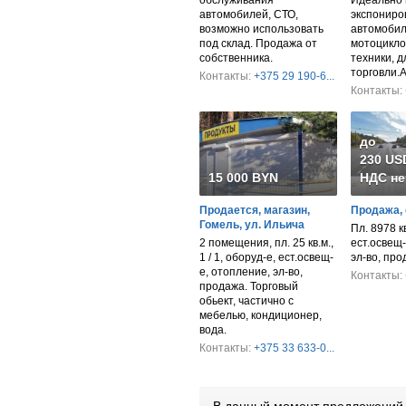
автомобилей, СТО,
экспониро
возможно использовать
автомобил
под склад. Продажа от
мотоцикло
собственника.
техники, 
торговли.
Контакты:
+375 29 190-6...
Контакты:
до
230 USD
15 000 BYN
НДС не
Продается, магазин,
Продажа, 
Гомель, ул. Ильича
Пл. 8978 к
2 помещения, пл. 25 кв.м.,
ест.освещ-
1 / 1, оборуд-е, ест.освещ-
эл-во, пр
е, отопление, эл-во,
Контакты:
продажа. Торговый
обьект, частично с
мебелью, кондиционер,
вода.
Контакты:
+375 33 633-0...