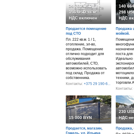
34 760 USD
140 66
156 USD за м²
298 USD
НДС включен
НДС вк
Продается помещение
Продажа 
под СТО
мойкой.
Пл. 222 кв.м. 1 / 1,
Помещени
отопление, эл-во,
многофунк
продажа. Помещение
назначени
отлично подходит для
поста для 
обслуживания
Идеально 
автомобилей, СТО,
экспониро
возможно использовать
автомобил
под склад. Продажа от
мотоцикло
собственника.
техники, 
торговли.
Контакты:
+375 29 190-6...
Контакты:
до
230 USD
15 000 BYN
НДС не
Продается, магазин,
Продажа, 
Гомель, ул. Ильича