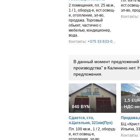
Пл. 8978 к
2 помещения, пл. 25 кв.м.,
ест.освещ-
1 / 1, оборуд-е, ест.освещ-
эл-во, пр
е, отопление, эл-во,
Контакты:
продажа. Торговый
обьект, частично с
мебелью, кондиционер,
вода.
Контакты:
+375 33 633-0...
В данный момент предложений п
производства" в Калинино нет.
предложения.
1,5 EUR
840 BYN
НДС не
Сдается, сто,
Продажа,
п.Цагельня, 321км(Пух)
БЦ «Крист
Пл. 100 кв.м., 1 / 2, оборуд-
Ильича, 3
е, ест.освещ-е,
Контакты:
отопление, эл-во,