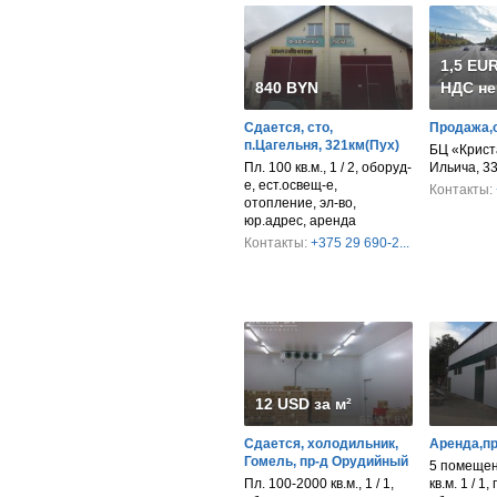
1,5 EUR
840 BYN
НДС не
Сдается, сто,
Продажа,
п.Цагельня, 321км(Пух)
БЦ «Крист
Пл. 100 кв.м., 1 / 2, оборуд-
Ильича, 3
е, ест.освещ-е,
Контакты:
отопление, эл-во,
юр.адрес, аренда
Контакты:
+375 29 690-2...
12 USD за м²
Сдается, холодильник,
Аренда,п
Гомель, пр-д Орудийный
5 помещен
Пл. 100-2000 кв.м., 1 / 1,
кв.м. 1 / 1,