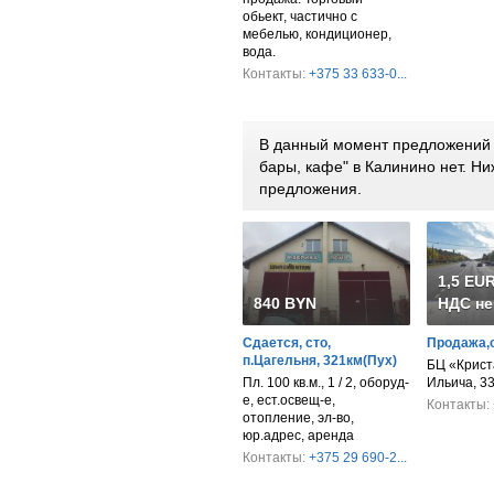
обьект, частично с
мебелью, кондиционер,
вода.
Контакты:
+375 33 633-0...
В данный момент предложений п
бары, кафе" в Калинино нет. 
предложения.
1,5 EUR
840 BYN
НДС не
Сдается, сто,
Продажа,
п.Цагельня, 321км(Пух)
БЦ «Крист
Пл. 100 кв.м., 1 / 2, оборуд-
Ильича, 3
е, ест.освещ-е,
Контакты:
отопление, эл-во,
юр.адрес, аренда
Контакты:
+375 29 690-2...