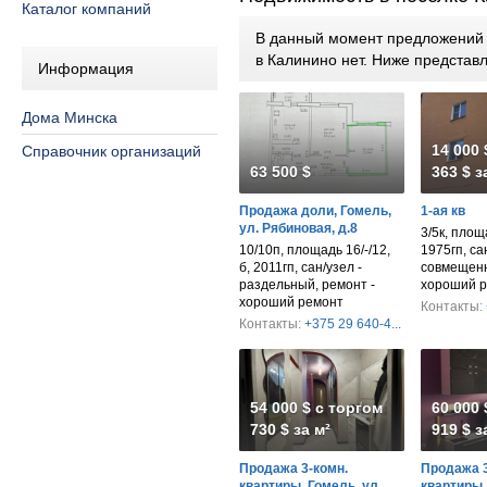
Каталог компаний
В данный момент предложений п
в Калинино нет. Ниже предста
Информация
Дома Минска
14 000 
Справочник организаций
63 500 $
363 $ з
Продажа доли, Гомель,
1-ая кв
ул. Рябиновая, д.8
3/5к, площа
10/10п, площадь 16/-/12,
1975гп, са
б, 2011гп, сан/узел -
совмещенн
раздельный, ремонт -
хороший 
хороший ремонт
Контакты:
Контакты:
+375 29 640-4...
54 000 $ с торгом
60 000 
730 $ за м²
919 $ з
Продажа 3-комн.
Продажа 3
квартиры, Гомель, ул.
квартиры,