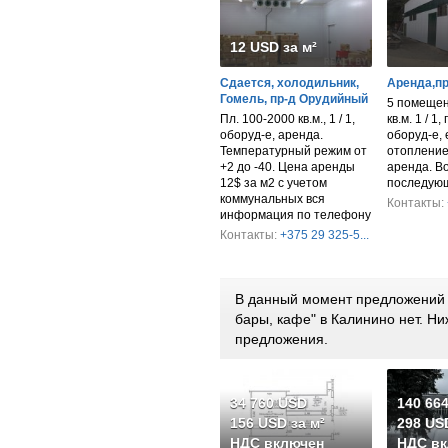
12 USD за м²
Сдается, холодильник,
Аренда,п
Гомель, пр-д Орудийный
5 помещен
Пл. 100-2000 кв.м., 1 / 1,
кв.м. 1 / 1,
оборуд-е, аренда.
оборуд-е, 
Температурный режим от
отопление
+2 до -40. Цена аренды
аренда. В
12$ за м2 с учетом
последующ
коммунальных вся
Контакты:
информация по телефону
Контакты:
+375 29 325-5...
В данный момент предложений 
бары, кафе" в Калинино нет. 
предложения.
34 760 USD
140 66
156 USD за м²
298 USD
НДС включен
НДС вк