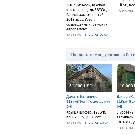
2/10п, мебель, газовая
5-й эт., пл
плита, площадь 56/33/-,
Контакты:
балкон застекленный,
2018гп, сан/узел -
совмещенный, ремонт -
евроремонт
Контакты:
+375 29 657-0...
Продажа домов, участков в Кал
51 000 USD
10 000
Дача, п.Калинино,
Дача, п.К
318км(Пух), Гомельский
318км(Пух
р-н
р-н
Крыша шифер, 1985гп,
1 уровень,
пл. 67/38/-, уч.10 сот
засыпной,
пл. 43/-/-, 
Контакты:
+375 29 640-4...
Контакты: