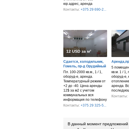
юр.адрес, аренда
Контакты:
+375 29 690-2...
12 USD за м²
Сдается, холодильник,
Аренда,п
Гомель, пр-д Орудийный
5 помещен
Пл. 100-2000 кв.м., 1 / 1,
кв.м. 1 / 1,
оборуд-е, аренда.
оборуд-е, 
Температурный режим от
отопление
+2 до -40. Цена аренды
аренда. В
12$ за м2 с учетом
последующ
коммунальных вся
Контакты:
информация по телефону
Контакты:
+375 29 325-5...
В данный момент предложений 