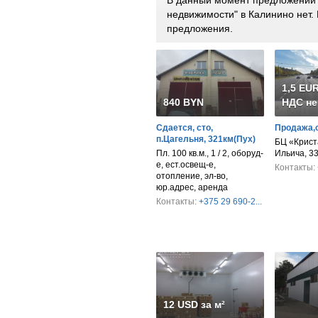
В данный момент предложений 
недвижимости" в Калинино нет
предложения.
1,5 EUR
840 BYN
НДС не
Сдается, сто,
Продажа,
п.Цагельня, 321км(Пух)
БЦ «Крист
Пл. 100 кв.м., 1 / 2, оборуд-
Ильича, 3
е, ест.освещ-е,
Контакты:
отопление, эл-во,
юр.адрес, аренда
Контакты:
+375 29 690-2...
12 USD за м²