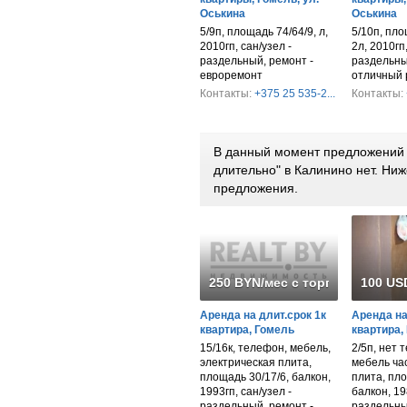
Оськина
Оськина
5/9п, площадь 74/64/9, л,
5/10п, пло
2010гп, сан/узел -
2л, 2010гп,
раздельный, ремонт -
раздельны
евроремонт
отличный 
Контакты:
+375 25 535-2...
Контакты:
В данный момент предложений 
длительно" в Калинино нет. Н
предложения.
250 BYN/мес с торгом
100 US
Аренда на длит.срок 1к
Аренда на
квартира, Гомель
квартира,
15/16к, телефон, мебель,
2/5п, нет 
электрическая плита,
мебель час
площадь 30/17/6, балкон,
плита, пло
1993гп, сан/узел -
балкон, 19
раздельный, ремонт -
раздельны