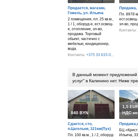
Продается, магазин,
Продажа, 
Гомель, ул. Ильича
Пл. 8978 к
2 помещения, пл. 25 кв.м.,
ест.освещ-
1 / 1, оборуд-е, ест.освещ-
эл-во, пр
е, отопление, эл-во,
Контакты:
продажа. Торговый
обьект, частично с
мебелью, кондиционер,
вода.
Контакты:
+375 33 633-0...
В данный момент предложений п
услуг" в Калинино нет. Ниже п
1,5 EUR
840 BYN
НДС не
Сдается, сто,
Продажа,
п.Цагельня, 321км(Пух)
БЦ «Крист
Пл. 100 кв.м., 1 / 2, оборуд-
Ильича, 3