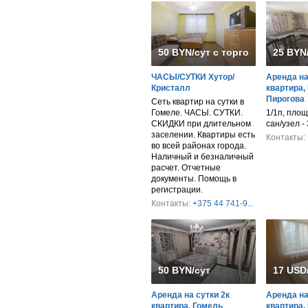
50 BYN/сут с торгом
25 BYN
ЧАСЫ/СУТКИ Хутор/
Аренда на
Кристалл
квартира, 
Пирогова
Сеть квартир на сутки в
Гомеле. ЧАСЫ. СУТКИ.
1/1п, площ
СКИДКИ при длительном
сан/узел -
заселении. Квартиры есть
Контакты:
во всей районах города.
Наличный и безналичный
расчет. Отчетные
документы. Помощь в
регистрации.
Контакты:
+375 44 741-9...
50 BYN/сут
17 USD
Аренда на сутки 2к
Аренда на
квартира, Гомель
квартира,