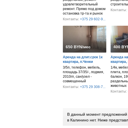
удовлетворительный
строитель
ремонт. Прямо под домом
Контакты:
остановка тр-та и рынок
Контакты:
+375 29 602-9...
650 BYN/мес
400 BY
Аренда на длит.срок 1к
Аренда на
квартира, п.Ченки
квартира,
3/5п, телефон, мебель,
1/4к, мебе
площадь 37/35/-, лоджия,
плита, пло
2010гп, сан/узел -
балкон, 19
совмещенный
раздельны
животных
Контакты:
+375 29 308-7...
Контакты:
В данный момент предложений п
в Калинино нет. Ниже предста