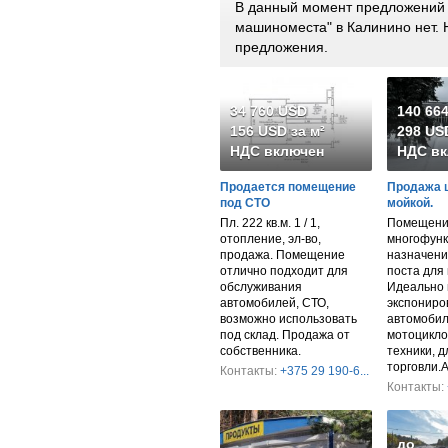
В данный момент предложений п
машиноместа" в Калинино нет.
предложения.
34 760 USD
140 66
156 USD за м²
298 USD
НДС включен
НДС вк
Продается помещение
Продажа 
под СТО
мойкой.
Пл. 222 кв.м. 1 / 1,
Помещени
отопление, эл-во,
многофунк
продажа. Помещение
назначени
отлично подходит для
поста для 
обслуживания
Идеально 
автомобилей, СТО,
экспониро
возможно использовать
автомобил
под склад. Продажа от
мотоцикло
собственника.
техники, 
торговли.
Контакты:
+375 29 190-6...
Контакты:
до