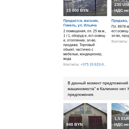
230 USD
15 000 BYN
НДС не
Продается, магазин,
Продажа, 
Гомель, ул. Ильича
Пл. 8978 к
2 помещения, пл. 25 кв.м.,
ест.освещ-
1 / 1, оборуд-е, ест.освещ-
эл-во, пр
е, отопление, эл-во,
Контакты:
продажа. Торговый
обьект, частично с
мебелью, кондиционер,
вода.
Контакты:
+375 33 633-0...
В данный момент предложений п
машиноместа" в Калинино нет.
предложения.
1,5 EUR
840 BYN
НДС не