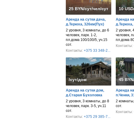
25 BYN/сут/чел/сут/дом
10 USD
Аренда на сутки дача,
Аренда на
д.Терюха, 326км(Пух)
д.Терюха,
2 уровня, 3 комнаты, до 6
2 уровня, 
человек, парк. 1-2,
человек, па
пл.дома 100/100/5, уч.15
пл.дома 80/
сот.
Контакты:
Контакты:
+375 33 348-2...
/сут/дом
45 BYN
Аренда на сутки дом,
Аренда на 
д.Старая Бухоловка
п.Ченки, 
2 уровня, 3 комнаты, до 8
2 комнаты, 
человек, парк. 3-5, уч.11
сот.
сот.
Контакты:
Контакты:
+375 29 385-7...