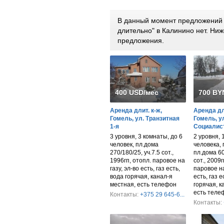
В данный момент предложений 
длительно" в Калинино нет. Н
предложения.
400 USD/мес
700 BY
Аренда длит. к-ж,
Аренда дли
Гомель, ул. Транзитная
Гомель, у
1-я
Социалис
3 уровня, 3 комнаты, до 6
2 уровня, 
человек, пл.дома
человека, п
270/180/25, уч.7.5 сот.,
пл.дома 60
1996гп, отопл. паровое на
сот., 2009г
газу, эл-во есть, газ есть,
паровое на
вода горячая, канал-я
есть, газ е
местная, есть телефон
горячая, к
есть теле
Контакты:
+375 29 645-6...
Контакты: