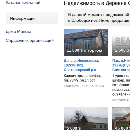
Каталог компаний
Недвижимость в Деревне 
В данный момент предложений п
Информация
в Слободке нет. Ниже предста
Дома Минска
Справочник организаций
11 000 $ с торгом
2 500 $
Дача, д.Николаевка,
П.д., д.Ни
192км(Пух),
192км(Пух
Светлогорский р-н
Светлогор
Кирпич, крыша шифер,
1 уровень,
пл. 78/-/9, уч.14 сот
шифер, пл. 
сот. Звони
Контакты:
+375 29 321-4...
номер ука
объявлени
Контакты:
5 000 $
45 000 