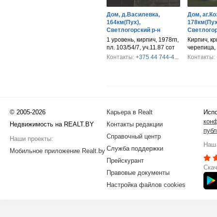
Дом, д.Василевка,
Дом, аг.Ко
164км(Пух),
178км(Пух
Светлогорский р-н
Светлогор
1 уровень, кирпич, 1978гп,
Кирпич, к
пл. 103/54/7, уч.11.87 сот
черепица, 
Контакты:
+375 44 744-4...
Контакты:
© 2005-2026
Карьера в Realt
Испо
кон
Недвижимость на REALT.BY
Контакты редакции
публ
Справочный центр
Наши проекты:
Наш 
Служба поддержки
Мобильное приложение Realt.by
Прейскурант
Скач
Правовые документы
Настройка файлов cookies