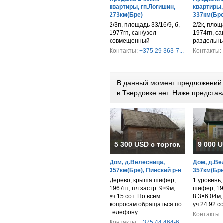
квартиры, гп.Логишин,
квартиры,
273км(Бре)
337км(Бре
2/3п, площадь 33/16/9, б,
2/2к, площа
1977гп, сан/узел -
1974гп, са
совмещенный
раздельн
Контакты:
+375 29 363-7...
Контакты:
В данный момент предложений п
в Твердовке нет. Ниже предст
5 300 USD с торгом
9 000 
Дом, д.Велесница,
Дом, д.Ве
357км(Бре), Пинский р-н
357км(Бре
Дерево, крыша шифер,
1 уровень,
1967гп, пл.застр. 9×9м,
шифер, 196
уч.15 сот. По всем
8.3×6.04м, 
вопросам обращаться по
уч.24.92 с
телефону.
Контакты:
Контакты:
+375 44 464-6...