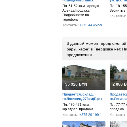
помещение, Пинск
ул. Достое
Пл. 51-52 кв.м., аренда.
Пл. 18-155
Аренда/продажа
Звонить в
Подробности по
Контакты:
телефону
Контакты:
+375 44 452-9...
В данный момент предложений 
бары, кафе" в Твердовке нет. 
предложения.
35 920 BYN
2 880 
Продается, склад,
Продается
гп.Логишин, 273км(Бре)
гп.Логиши
Пл. 470-471 кв.м.,
Пл. 77-77 к
юр.адрес, продажа
продажа
Контакты:
+375 29 199-1...
Контакты: