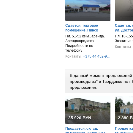
Сдается, торговое
Сдается, 
помещение, Пинск
ул. Достое
Пл. 51-52 кв.м., аренда.
Пл. 18-155
Аренда/продажа
Звонить в
Подробности по
Контакты:
телефону
Контакты:
+375 44 452-9...
В данный момент предложений 
производства" в Твердовке нет
предложения.
35 920 BYN
2 880 
Продается, склад,
Продается