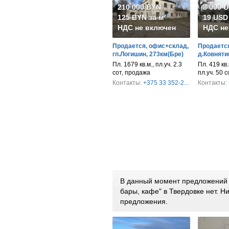
210 000 BYN
8 000 
125 BYN за м²
19 USD 
НДС не включен
НДС не
Продается, офис+склад,
Продается
гп.Логишин, 273км(Бре)
д.Ковняти
Пл. 1679 кв.м., пл.уч. 2.3
Пл. 419 кв.
сот, продажа
пл.уч. 50 
Контакты:
+375 33 352-2...
Контакты:
В данный момент предложений п
бары, кафе" в Твердовке нет. 
предложения.