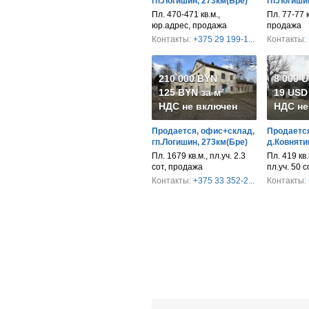
гп.Логишин, 273км(Бре)
гп.Логиши
Пл. 470-471 кв.м.,
Пл. 77-77 к
юр.адрес, продажа
продажа
Контакты:
+375 29 199-1...
Контакты:
210 000 BYN
8 000 
125 BYN за м²
19 USD 
НДС не включен
НДС не
Продается, офис+склад,
Продается
гп.Логишин, 273км(Бре)
д.Ковняти
Пл. 1679 кв.м., пл.уч. 2.3
Пл. 419 кв.
сот, продажа
пл.уч. 50 
Контакты:
+375 33 352-2...
Контакты: