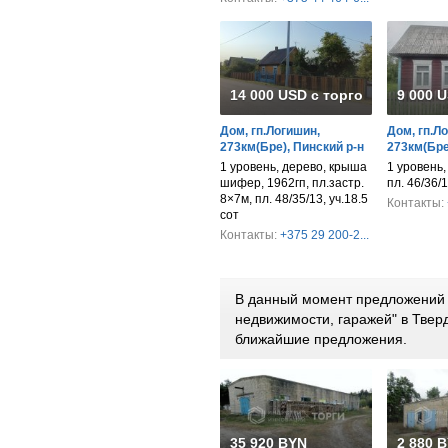
14 000 USD с торгом
9 000 
Дом, гп.Логишин,
Дом, гп.Л
273км(Бре), Пинский р-н
273км(Бре
1 уровень, дерево, крыша
1 уровень,
шифер, 1962гп, пл.застр.
пл. 46/36/1
8×7м, пл. 48/35/13, уч.18.5
Контакты:
сот
Контакты:
+375 29 200-2...
В данный момент предложений 
недвижимости, гаражей" в Твер
ближайшие предложения.
35 920 BYN
2 880 