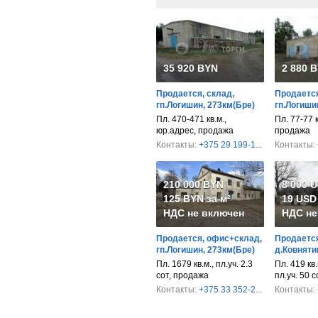
35 920 BYN
2 880 
Продается, склад,
Продается
гп.Логишин, 273км(Бре)
гп.Логиши
Пл. 470-471 кв.м.,
Пл. 77-77 к
юр.адрес, продажа
продажа
Контакты:
+375 29 199-1...
Контакты:
210 000 BYN
8 000 
125 BYN за м²
19 USD 
НДС не включен
НДС не
Продается, офис+склад,
Продается
гп.Логишин, 273км(Бре)
д.Ковняти
Пл. 1679 кв.м., пл.уч. 2.3
Пл. 419 кв.
сот, продажа
пл.уч. 50 
Контакты:
+375 33 352-2...
Контакты: