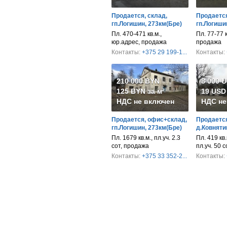
Продается, склад,
Продается
гп.Логишин, 273км(Бре)
гп.Логиши
Пл. 470-471 кв.м.,
Пл. 77-77 к
юр.адрес, продажа
продажа
Контакты:
+375 29 199-1...
Контакты:
210 000 BYN
8 000 
125 BYN за м²
19 USD 
НДС не включен
НДС не
Продается, офис+склад,
Продается
гп.Логишин, 273км(Бре)
д.Ковняти
Пл. 1679 кв.м., пл.уч. 2.3
Пл. 419 кв.
сот, продажа
пл.уч. 50 
Контакты:
+375 33 352-2...
Контакты: