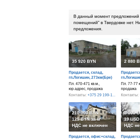
В данный момент предложений 
помещений" в Твердовке нет. 
предложения.
35 920 BYN
2 880 
Продается, склад,
Продается
гп.Логишин, 273км(Бре)
гп.Логиши
Пл. 470-471 кв.м.,
Пл. 77-77 к
юр.адрес, продажа
продажа
Контакты:
+375 29 199-1...
Контакты:
210 000 BYN
8 000 
125 BYN за м²
19 USD 
НДС не включен
НДС не
Продается, офис+склад,
Продается