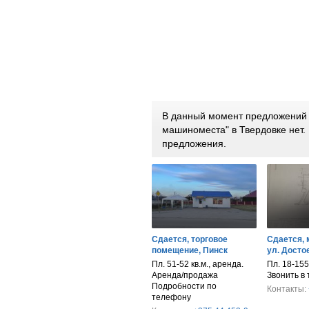
В данный момент предложений п
машиноместа" в Твердовке нет
предложения.
Сдается, торговое
Сдается, 
помещение, Пинск
ул. Достое
Пл. 51-52 кв.м., аренда.
Пл. 18-155
Аренда/продажа
Звонить в
Подробности по
Контакты:
телефону