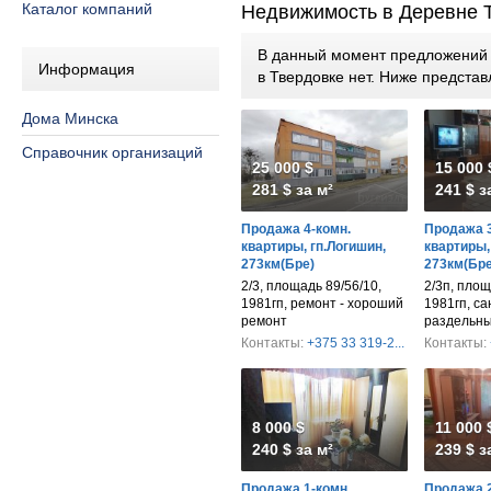
Каталог компаний
Недвижимость в Деревне 
В данный момент предложений п
Информация
в Твердовке нет. Ниже предст
Дома Минска
Справочник организаций
25 000 $
15 000 
281 $ за м²
241 $ з
Продажа 4-комн.
Продажа 3
квартиры, гп.Логишин,
квартиры,
273км(Бре)
273км(Бре
2/3, площадь 89/56/10,
2/3п, площ
1981гп, ремонт - хороший
1981гп, са
ремонт
раздельн
Контакты:
+375 33 319-2...
Контакты:
8 000 $
11 000 
240 $ за м²
239 $ з
Продажа 1-комн.
Продажа 2