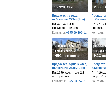
35 920 BYN
2 880 
Продается, склад,
Продается
гп.Логишин, 273км(Бре)
гп.Логиши
Пл. 470-471 кв.м.,
Пл. 77-77 к
юр.адрес, продажа
продажа
Контакты:
+375 29 199-1...
Контакты:
210 000 BYN
8 000 
125 BYN за м²
19 USD 
НДС не включен
НДС не
Продается, офис+склад,
Продается
гп.Логишин, 273км(Бре)
д.Ковняти
Пл. 1679 кв.м., пл.уч. 2.3
Пл. 419 кв.
сот, продажа
пл.уч. 50 
Контакты:
+375 33 352-2...
Контакты: