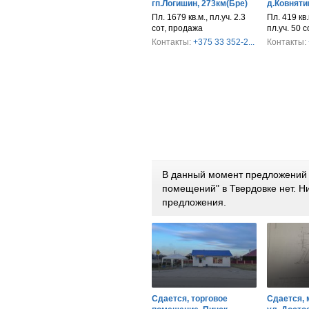
гп.Логишин, 273км(Бре)
д.Ковняти
Пл. 1679 кв.м., пл.уч. 2.3
Пл. 419 кв.
сот, продажа
пл.уч. 50 
Контакты:
+375 33 352-2...
Контакты:
В данный момент предложений 
помещений" в Твердовке нет. 
предложения.
Сдается, торговое
Сдается, 