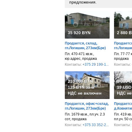
предложения.
35 920 BYN
2 880 
Продается, склад,
Продается
гп.Логишин, 273км(Бре)
гп.Логиши
Пл. 470-471 кв.м.,
Пл. 77-77 к
юр.адрес, продажа
продажа
Контакты:
+375 29 199-1...
Контакты:
210 000 BYN
8 000 
125 BYN за м²
19 USD 
НДС не включен
НДС не
Продается, офис+склад,
Продается
гп.Логишин, 273км(Бре)
д.Ковняти
Пл. 1679 кв.м., пл.уч. 2.3
Пл. 419 кв.
сот, продажа
пл.уч. 50 
Контакты:
+375 33 352-2...
Контакты: