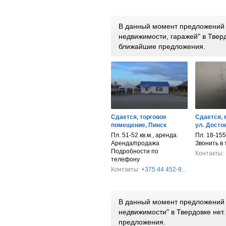
В данный момент предложений 
недвижимости, гаражей" в Твер
ближайшие предложения.
Сдается, торговое
Сдается, 
помещение, Пинск
ул. Достое
Пл. 51-52 кв.м., аренда.
Пл. 18-155
Аренда/продажа
Звонить в
Подробности по
Контакты:
телефону
Контакты:
+375 44 452-9...
В данный момент предложений 
недвижимости" в Твердовке не
предложения.