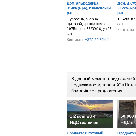
Дом, аг.Бродница,
Дом, д.Су
314км(Бре), Ивановский
312км(Бре
р-н
р-н
1 уровень, сборно-
1962гп, пл.
щитовой, крыша шифер,
сот
1975гп, пл. 55/39/16, уч.25
Контакты:
сот
Контакты:
+375 29 824-1...
В данный момент предложений 
недвижимости, гаражей" в Пота
ближайшие предложения.
1,2 млн EUR
50 000
НДС включен
НДС вк
Продается, готовый
Продается