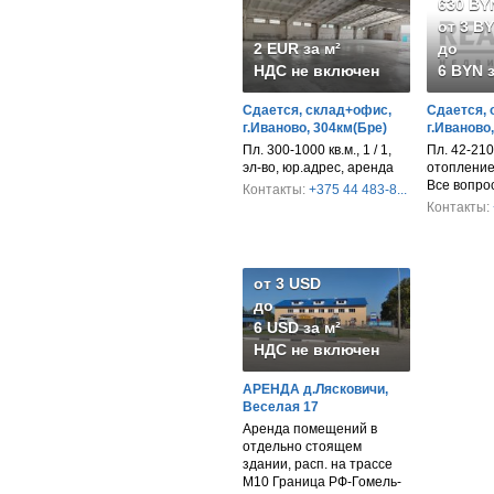
630 BY
от 3 B
2 EUR за м²
до
НДС не включен
6 BYN з
Сдается, склад+офис,
Сдается, 
г.Иваново, 304км(Бре)
г.Иваново
Пл. 300-1000 кв.м., 1 / 1,
Пл. 42-210 
эл-во, юр.адрес, аренда
отопление,
Все вопро
Контакты:
+375 44 483-8...
Контакты:
от 3 USD
до
6 USD за м²
НДС не включен
АРЕНДА д.Лясковичи,
Веселая 17
Аренда помещений в
отдельно стоящем
здании, расп. на трассе
М10 Граница РФ-Гомель-