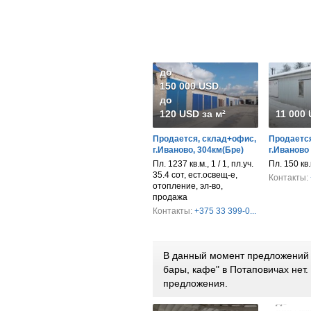
до
150 000 USD
до
120 USD за м²
11 000
Продается, склад+офис,
Продается
г.Иваново, 304км(Бре)
г.Иваново
Пл. 1237 кв.м., 1 / 1, пл.уч.
Пл. 150 кв
35.4 сот, ест.освещ-е,
Контакты:
отопление, эл-во,
продажа
Контакты:
+375 33 399-0...
В данный момент предложений п
бары, кафе" в Потаповичах нет
предложения.
от 252
до