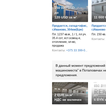
до
150 000 USD
до
120 USD за м²
11 000
Продается, склад+офис,
Продается
г.Иваново, 304км(Бре)
г.Иваново
Пл. 1237 кв.м., 1 / 1, пл.уч.
Пл. 150 кв
35.4 сот, ест.освещ-е,
Контакты:
отопление, эл-во,
продажа
Контакты:
+375 33 399-0...
В данный момент предложений п
машиноместа" в Потаповичах н
предложения.
от 252
до
630 BY
от 3 B
2 EUR за м²
до
НДС не включен
6 BYN з