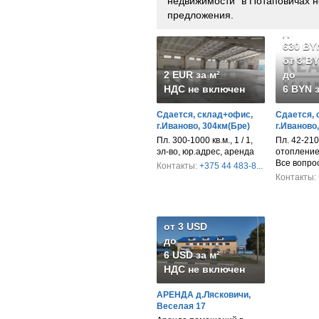
недвижимости" в Потаповичах 
предложения.
от 252
до
630 BY
от 3 B
2 EUR за м²
до
НДС не включен
6 BYN з
Сдается, склад+офис,
Сдается, 
г.Иваново, 304км(Бре)
г.Иваново
Пл. 300-1000 кв.м., 1 / 1,
Пл. 42-210 
эл-во, юр.адрес, аренда
отопление,
Все вопро
Контакты:
+375 44 483-8...
Контакты:
от 3 USD
до
6 USD за м²
НДС не включен
АРЕНДА д.Лясковичи,
Веселая 17