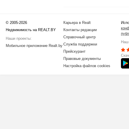
© 2005-2026
Карьера в Realt
Испо
кон
Недвижимость на REALT.BY
Контакты редакции
публ
Справочный центр
Наши проекты:
Наш 
Служба поддержки
Мобильное приложение Realt.by
Прейскурант
Скач
Правовые документы
Настройка файлов cookies