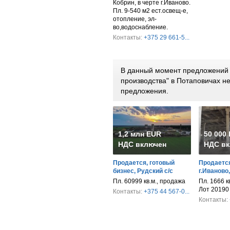
Кобрин, в черте г.Иваново.
Пл. 9-540 м2 ест.освещ-е,
отопление, эл-
во,водоснабление.
Контакты:
+375 29 661-5...
В данный момент предложений 
производства" в Потаповичах н
предложения.
1,2 млн EUR
50 000
НДС включен
НДС вк
Продается, готовый
Продается
бизнес, Рудский с/с
г.Иваново
Пл. 60999 кв.м., продажа
Пл. 1666 к
Лот 20190
Контакты:
+375 44 567-0...
Контакты: