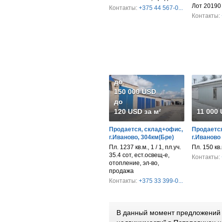
Лот 20190
Контакты:
+375 44 567-0...
Контакты:
до
150 000 USD
до
120 USD за м²
11 000
Продается, склад+офис,
Продается
г.Иваново, 304км(Бре)
г.Иваново
Пл. 1237 кв.м., 1 / 1, пл.уч.
Пл. 150 кв
35.4 сот, ест.освещ-е,
Контакты:
отопление, эл-во,
продажа
Контакты:
+375 33 399-0...
В данный момент предложений 