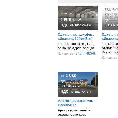
до
630 BY
от 3 B
2 EUR за м²
до
НДС не включен
6 BYN з
Сдается, склад+офис,
Сдается, 
г.Иваново, 304км(Бре)
г.Иваново
Пл. 300-1000 кв.м., 1 / 1,
Пл. 42-210 
эл-во, юр.адрес, аренда
отопление,
Все вопро
Контакты:
+375 44 483-8...
Контакты:
от 3 USD
до
6 USD за м²
НДС не включен
АРЕНДА д.Лясковичи,
Веселая 17
Аренда помещений в
отдельно стоящем