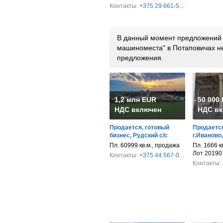
Контакты:
+375 29 661-5...
В данный момент предложений п
машиноместа" в Потаповичах н
предложения.
1,2 млн EUR
50 000
НДС включен
НДС вк
Продается, готовый
Продается
бизнес, Рудский с/с
г.Иваново
Пл. 60999 кв.м., продажа
Пл. 1666 к
Лот 20190
Контакты:
+375 44 567-0...
Контакты: