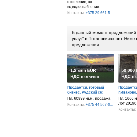
отопление, эл-
во,водоснабление.
Контакты:
+375 29 661-5...
В данный момент предложений 
услуг" в Потаповичах нет. Ниж
предложения.
1,2 млн EUR
50 000
НДС включен
НДС вк
Продается, готовый
Продается
бизнес, Рудский с/с
г.Иваново
Пл. 60999 кв.м., продажа
Пл. 1666 к
Лот 20190
Контакты:
+375 44 567-0...
Контакты: