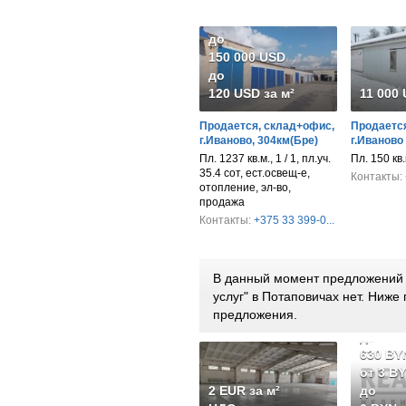
до
150 000 USD
до
120 USD за м²
11 000
Продается, склад+офис,
Продается
г.Иваново, 304км(Бре)
г.Иваново
Пл. 1237 кв.м., 1 / 1, пл.уч.
Пл. 150 кв
35.4 сот, ест.освещ-е,
Контакты:
отопление, эл-во,
продажа
Контакты:
+375 33 399-0...
В данный момент предложений п
услуг" в Потаповичах нет. Ниж
предложения.
от 252
до
630 BY
от 3 B
2 EUR за м²
до