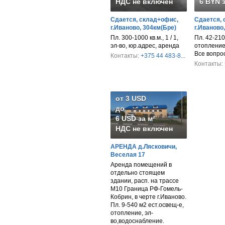
НДС не включен
6 BYN з
Сдается, склад+офис,
Сдается, 
г.Иваново, 304км(Бре)
г.Иваново
Пл. 300-1000 кв.м., 1 / 1,
Пл. 42-210 
эл-во, юр.адрес, аренда
отопление,
Все вопро
Контакты:
+375 44 483-8...
Контакты:
от 3 USD
до
6 USD за м²
НДС не включен
АРЕНДА д.Лясковичи,
Веселая 17
Аренда помещений в
отдельно стоящем
здании, расп. на трассе
М10 Граница РФ-Гомель-
Кобрин, в черте г.Иваново.
Пл. 9-540 м2 ест.освещ-е,
отопление, эл-
во,водоснабление.