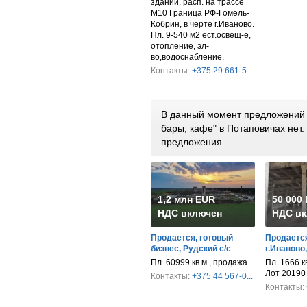
здании, расп. на трассе
М10 Граница РФ-Гомель-
Кобрин, в черте г.Иваново.
Пл. 9-540 м2 ест.освещ-е,
отопление, эл-
во,водоснабление.
Контакты:
+375 29 661-5...
В данный момент предложений 
бары, кафе" в Потаповичах нет
предложения.
1,2 млн EUR
50 000
НДС включен
НДС вк
Продается, готовый
Продается
бизнес, Рудский с/с
г.Иваново
Пл. 60999 кв.м., продажа
Пл. 1666 к
Лот 20190
Контакты:
+375 44 567-0...
Контакты: