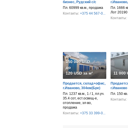
бизнес, Рудский с/с
г.Иваново
Пл. 60999 кв.м., продажа
Пл. 1666 к
Лот 20190
Контакты:
+375 44 567-0...
Контакты:
до
150 000 USD
до
120 USD за м²
11 000
Продается, склад+офис,
Продается
г.Иваново, 304км(Бре)
г.Иваново
Пл. 1237 кв.м., 1 / 1, пл.уч.
Пл. 150 кв
35.4 сот, ест.освещ-е,
Контакты:
отопление, эл-во,
продажа
Контакты:
+375 33 399-0...