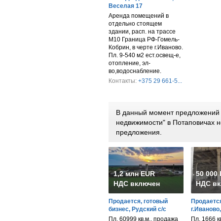
Веселая 17
Аренда помещений в
отдельно стоящем
здании, расп. на трассе
М10 Граница РФ-Гомель-
Кобрин, в черте г.Иваново.
Пл. 9-540 м2 ест.освещ-е,
отопление, эл-
во,водоснабление.
Контакты:
+375 29 661-5...
В данный момент предложений 
недвижимости" в Потаповичах 
предложения.
1,2 млн EUR
50 000
НДС включен
НДС вк
Продается, готовый
Продается
бизнес, Рудский с/с
г.Иваново
Пл. 60999 кв.м., продажа
Пл. 1666 к