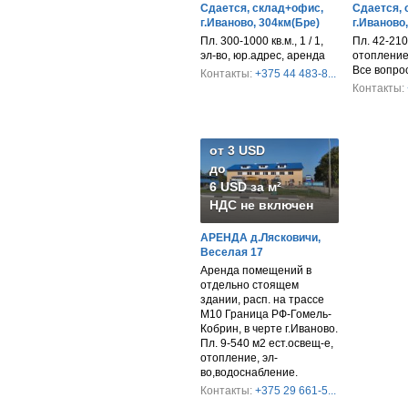
Сдается, склад+офис,
Сдается, 
г.Иваново, 304км(Бре)
г.Иваново
Пл. 300-1000 кв.м., 1 / 1,
Пл. 42-210 
эл-во, юр.адрес, аренда
отопление,
Все вопро
Контакты:
+375 44 483-8...
Контакты:
от 3 USD
до
6 USD за м²
НДС не включен
АРЕНДА д.Лясковичи,
Веселая 17
Аренда помещений в
отдельно стоящем
здании, расп. на трассе
М10 Граница РФ-Гомель-
Кобрин, в черте г.Иваново.
Пл. 9-540 м2 ест.освещ-е,
отопление, эл-
во,водоснабление.
Контакты:
+375 29 661-5...