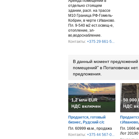
Аренда помещений в
отдельно стоящем
здании, расп. на трассе
М10 Граница РФ-Гомель-
Кобрин, в черте г.Иваново.
Пл. 9-540 м2 ест.освещ-е,
отопление, эл-
во,водоснабление.
Контакты:
+375 29 661-5...
В данный момент предложений 
помещений" в Потаповичах нет
предложения.
1,2 млн EUR
50 000
НДС включен
НДС вк
Продается, готовый
Продается
бизнес, Рудский с/с
г.Иваново
Пл. 60999 кв.м., продажа
Пл. 1666 к
Лот 20190
Контакты:
+375 44 567-0...