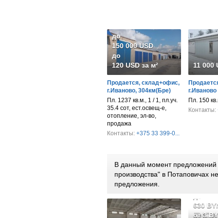
до
150 000 USD
до
120 USD за м²
11 000
Продается, склад+офис,
Продается
г.Иваново, 304км(Бре)
г.Иваново
Пл. 1237 кв.м., 1 / 1, пл.уч.
Пл. 150 кв
35.4 сот, ест.освещ-е,
Контакты:
отопление, эл-во,
продажа
Контакты:
+375 33 399-0...
В данный момент предложений п
производства" в Потаповичах н
предложения.
от 252
до
630 BY
от 3 B