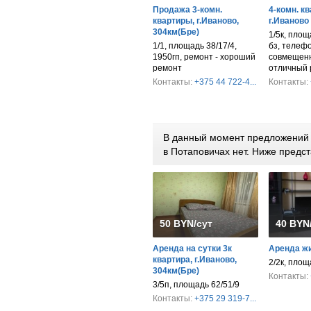
Продажа 3-комн.
4-комн. кв
квартиры, г.Иваново,
г.Иваново
304км(Бре)
1/5к, площ
1/1, площадь 38/17/4,
бз, телефо
1950гп, ремонт - хороший
совмещенн
ремонт
отличный 
Контакты:
+375 44 722-4...
Контакты:
В данный момент предложений п
в Потаповичах нет. Ниже пред
50 BYN/сут
40 BYN
Аренда на сутки 3к
Аренда ж
квартира, г.Иваново,
2/2к, площ
304км(Бре)
Контакты:
3/5п, площадь 62/51/9
Контакты:
+375 29 319-7...