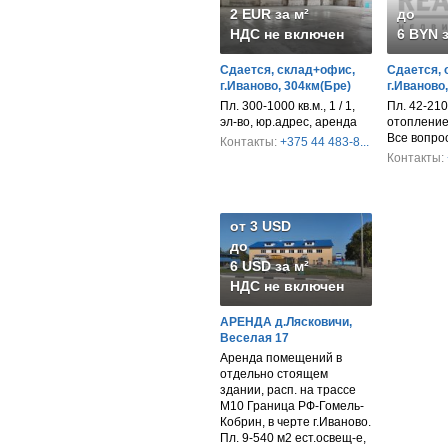
2 EUR за м²
до
НДС не включен
6 BYN з
Сдается, склад+офис,
Сдается, 
г.Иваново, 304км(Бре)
г.Иваново
Пл. 300-1000 кв.м., 1 / 1,
Пл. 42-210 
эл-во, юр.адрес, аренда
отопление,
Все вопро
Контакты:
+375 44 483-8...
Контакты:
от 3 USD
до
6 USD за м²
НДС не включен
АРЕНДА д.Лясковичи,
Веселая 17
Аренда помещений в
отдельно стоящем
здании, расп. на трассе
М10 Граница РФ-Гомель-
Кобрин, в черте г.Иваново.
Пл. 9-540 м2 ест.освещ-е,