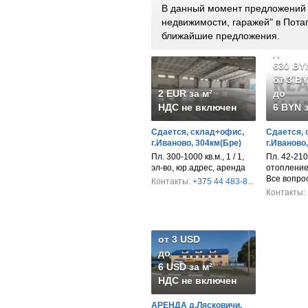
В данный момент предложений 
недвижимости, гаражей" в Пота
ближайшие предложения.
от 252
до
630 BY
от 3 B
2 EUR за м²
до
НДС не включен
6 BYN з
Сдается, склад+офис,
Сдается, 
г.Иваново, 304км(Бре)
г.Иваново
Пл. 300-1000 кв.м., 1 / 1,
Пл. 42-210 
эл-во, юр.адрес, аренда
отопление,
Все вопро
Контакты:
+375 44 483-8...
Контакты:
от 3 USD
до
6 USD за м²
НДС не включен
АРЕНДА д.Лясковичи,