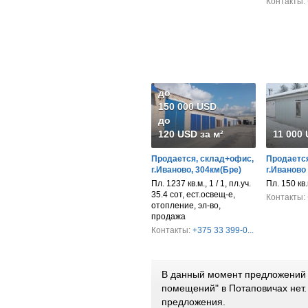
Контакты:
до
150 000 USD
до
120 USD за м²
11 000
Продается, склад+офис,
Продается
г.Иваново, 304км(Бре)
г.Иваново
Пл. 1237 кв.м., 1 / 1, пл.уч.
Пл. 150 кв
35.4 сот, ест.освещ-е,
Контакты:
отопление, эл-во,
продажа
Контакты:
+375 33 399-0...
В данный момент предложений 
помещений" в Потаповичах нет
предложения.
от 252