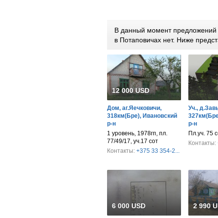
В данный момент предложений п
в Потаповичах нет. Ниже пред
12 000 USD
Дом, аг.Яечковичи,
Уч., д.За
318км(Бре), Ивановский
327км(Бре
р-н
р-н
1 уровень, 1978гп, пл.
Пл.уч. 75 
77/49/17, уч.17 сот
Контакты:
Контакты:
+375 33 354-2...
6 000 USD
2 990 