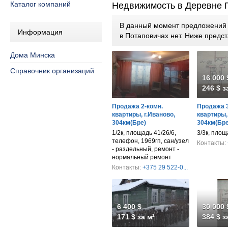
Каталог компаний
Недвижимость в Деревне 
В данный момент предложений п
Информация
в Потаповичах нет. Ниже пред
Дома Минска
Справочник организаций
16 000 
246 $ з
Продажа 2-комн.
Продажа 3
квартиры, г.Иваново,
квартиры,
304км(Бре)
304км(Бре
1/2к, площадь 41/26/6,
3/3к, площа
телефон, 1969гп, сан/узел
Контакты:
- раздельный, ремонт -
нормальный ремонт
Контакты:
+375 29 522-0...
6 400 $
30 000 
171 $ за м²
384 $ з