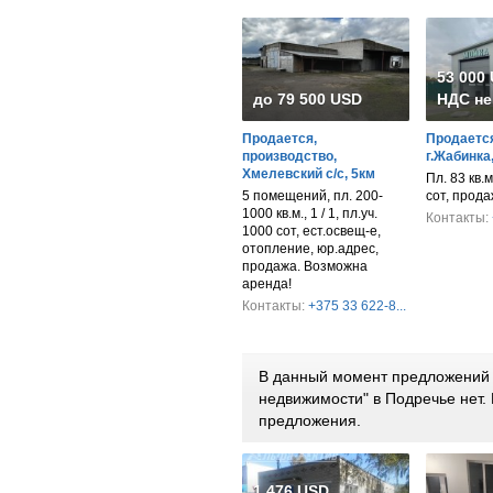
53 000
до 79 500 USD
НДС не
Продается,
Продается
производство,
г.Жабинка
Хмелевский с/с, 5км
Пл. 83 кв.м.
5 помещений, пл. 200-
сот, прод
1000 кв.м., 1 / 1, пл.уч.
Контакты:
1000 сот, ест.освещ-е,
отопление, юр.адрес,
продажа. Возможна
аренда!
Контакты:
+375 33 622-8...
В данный момент предложений 
недвижимости" в Подречье нет
предложения.
1 476 USD