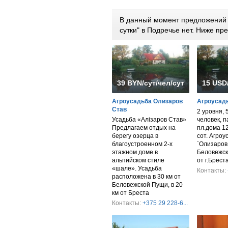
В данный момент предложений 
сутки" в Подречье нет. Ниже п
39 BYN/сут/чел/сут/дом
15 USD
Агроусадьба Олизаров
Агроусад
Став
2 уровня, 
Усадьба «Алiзаров Став»
человек, па
Предлагаем отдых на
пл.дома 12
берегу озерца в
сот. Агроу
благоустроенном 2-х
`Олизаров 
этажном доме в
Беловежск
альпийском стиле
от г.Брест
«шале». Усадьба
Контакты:
расположена в 30 км от
Беловежской Пущи, в 20
км от Бреста
Контакты:
+375 29 228-6...