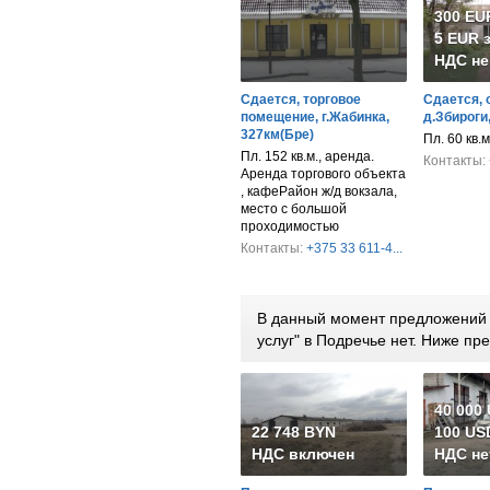
300 EU
5 EUR з
НДС не
Сдается, торговое
Сдается, 
помещение, г.Жабинка,
д.Збироги
327км(Бре)
Пл. 60 кв.
Пл. 152 кв.м., аренда.
Контакты:
Аренда торгового объекта
, кафеРайон ж/д вокзала,
место с большой
проходимостью
Контакты:
+375 33 611-4...
В данный момент предложений 
услуг" в Подречье нет. Ниже п
40 000
22 748 BYN
100 USD
НДС включен
НДС не