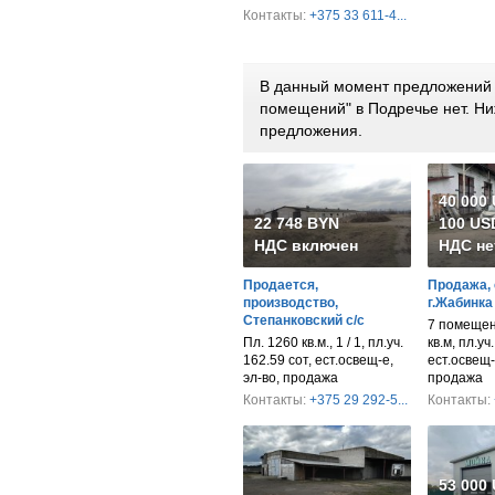
Контакты:
+375 33 611-4...
В данный момент предложений 
помещений" в Подречье нет. Н
предложения.
40 000
22 748 BYN
100 USD
НДС включен
НДС не
Продается,
Продажа, 
производство,
г.Жабинка
Степанковский с/с
7 помещен
Пл. 1260 кв.м., 1 / 1, пл.уч.
кв.м, пл.уч
162.59 сот, ест.освещ-е,
ест.освещ-
эл-во, продажа
продажа
Контакты:
+375 29 292-5...
Контакты:
53 000