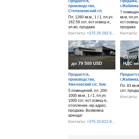
Продается,
Продажа, 
производство,
г.Жабинка
Степанковский с/с
7 помещен
Пл. 1260 кв.м., 1 / 1, пл.уч.
кв.м, пл.уч
162.59 сот, ест.освещ-е,
ест.освещ-
эл-во, продажа
продажа
Контакты:
+375 29 292-5...
Контакты:
53 000
до 79 500 USD
НДС не
Продается,
Продается
производство,
г.Жабинка
Хмелевский с/с, 5км
Пл. 83 кв.м.
5 помещений, пл. 200-
сот, прод
1000 кв.м., 1 / 1, пл.уч.
Контакты:
1000 сот, ест.освещ-е,
отопление, юр.адрес,
продажа. Возможна
аренда!
Контакты:
+375 33 622-8...