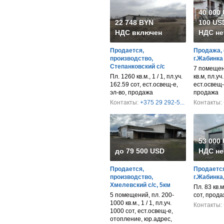
40 000
22 748 BYN
100 USD
НДС включен
НДС не
Продается,
Продажа, 
производство,
г.Жабинка
Степанковский с/с
7 помещен
Пл. 1260 кв.м., 1 / 1, пл.уч.
кв.м, пл.уч
162.59 сот, ест.освещ-е,
ест.освещ-
эл-во, продажа
продажа
Контакты:
+375 29 292-5...
Контакты:
53 000
до 79 500 USD
НДС не
Продается,
Продается
производство,
г.Жабинка
Хмелевский с/с, 5км
Пл. 83 кв.м.
5 помещений, пл. 200-
сот, прод
1000 кв.м., 1 / 1, пл.уч.
Контакты:
1000 сот, ест.освещ-е,
отопление, юр.адрес,