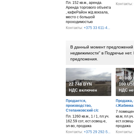
Пл. 152 кв.м., аренда.
Контакты:
Аренда торгового объекта
, кафеРайон ж/д вокзала,
место с большой
проходимостью
Контакты:
+375 33 611-4...
В данный момент предложений 
недвижимости" в Подречье нет
предложения.
40 000
22 748 BYN
100 USD
НДС включен
НДС не
Продается,
Продажа, 
производство,
г.Жабинка
Степанковский с/с
7 помещен
Пл. 1260 кв.м., 1 / 1, пл.уч.
кв.м, пл.уч
162.59 сот, ест.освещ-е,
ест.освещ-
эл-во, продажа
продажа
Контакты:
+375 29 292-5...
Контакты: