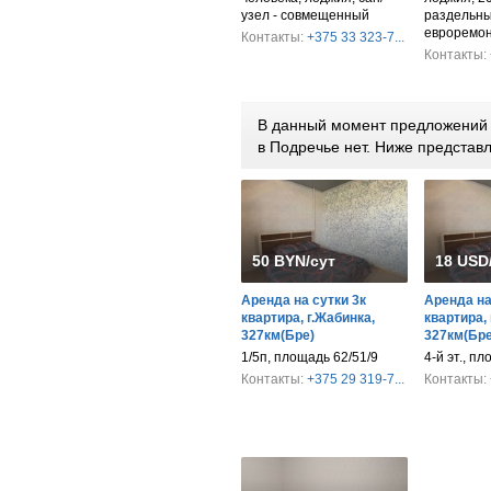
узел - совмещенный
раздельны
евроремо
Контакты:
+375 33 323-7...
Контакты:
В данный момент предложений п
в Подречье нет. Ниже предста
50 BYN/сут
18 USD
Аренда на сутки 3к
Аренда на
квартира, г.Жабинка,
квартира, 
327км(Бре)
327км(Бре
1/5п, площадь 62/51/9
4-й эт., пл
Контакты:
+375 29 319-7...
Контакты: