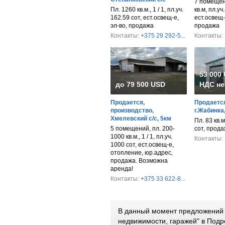
7 помещен
Пл. 1260 кв.м., 1 / 1, пл.уч.
кв.м, пл.уч
162.59 сот, ест.освещ-е,
ест.освещ-
эл-во, продажа
продажа
Контакты:
+375 29 292-5...
Контакты:
53 000
до 79 500 USD
НДС не
Продается,
Продается
производство,
г.Жабинка
Хмелевский с/с, 5км
Пл. 83 кв.м.
5 помещений, пл. 200-
сот, прод
1000 кв.м., 1 / 1, пл.уч.
Контакты:
1000 сот, ест.освещ-е,
отопление, юр.адрес,
продажа. Возможна
аренда!
Контакты:
+375 33 622-8...
В данный момент предложений 
недвижимости, гаражей" в Подр