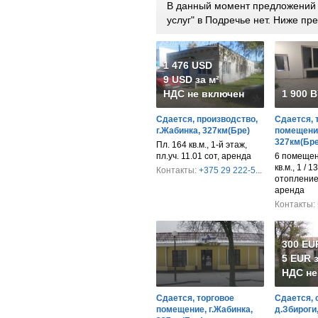
В данный момент предложений п
услуг" в Подречье нет. Ниже п
1 476 USD
9 USD за м²
НДС не включен
1 900 
Сдается, производство,
Сдается, 
г.Жабинка, 327км(Бре)
помещение
327км(Бре
Пл. 164 кв.м., 1-й этаж,
пл.уч. 11.01 сот, аренда
6 помещен
кв.м., 1 / 1
Контакты:
+375 29 222-5...
отопление
аренда
Контакты:
300 EU
5 EUR з
НДС не
Сдается, торговое
Сдается, 
помещение, г.Жабинка,
д.Збироги