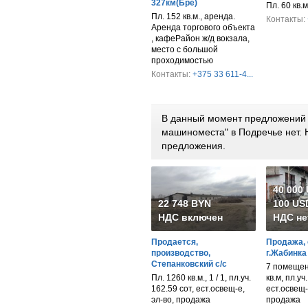
327км(Бре)
Пл. 60 кв.
Пл. 152 кв.м., аренда.
Контакты:
Аренда торгового объекта
, кафеРайон ж/д вокзала,
место с большой
проходимостью
Контакты:
+375 33 611-4...
В данный момент предложений п
машиноместа" в Подречье нет.
предложения.
40 000
22 748 BYN
100 USD
НДС включен
НДС не
Продается,
Продажа, 
производство,
г.Жабинка
Степанковский с/с
7 помещен
Пл. 1260 кв.м., 1 / 1, пл.уч.
кв.м, пл.уч
162.59 сот, ест.освещ-е,
ест.освещ-
эл-во, продажа
продажа