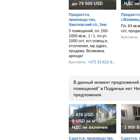
до 79 500 USD
НДС не
Продается,
Продается
производство,
г.Жабинка
Хмелевский с/с, 5км
Пл. 83 кв.м.
5 помещений, пл. 200-
сот, прод
1000 кв.м., 1 / 1, пл.уч.
Контакты:
1000 сот, ест.освещ-е,
отопление, юр.адрес,
продажа. Возможна
аренда!
Контакты:
+375 33 622-8...
В данный момент предложений 
помещений" в Подречье нет. Н
предложения.
1 476 USD
9 USD за м²
НДС не включен
1 900 
Сдается, производство,
Сдается, 