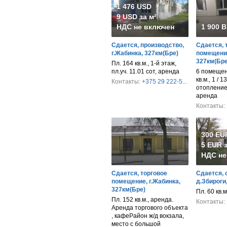
1 476 USD
9 USD за м²
НДС не включен
1 900 
Сдается, производство,
Сдается, 
г.Жабинка, 327км(Бре)
помещение
327км(Бре
Пл. 164 кв.м., 1-й этаж,
пл.уч. 11.01 сот, аренда
6 помещен
кв.м., 1 / 1
Контакты:
+375 29 222-5...
отопление
аренда
Контакты:
300 EU
5 EUR з
НДС не
Сдается, торговое
Сдается, 
помещение, г.Жабинка,
д.Збироги
327км(Бре)
Пл. 60 кв.
Пл. 152 кв.м., аренда.
Контакты:
Аренда торгового объекта
, кафеРайон ж/д вокзала,
место с большой