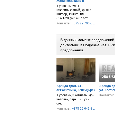
Жабинковский р-н
1 уровень, блок
газосиликатный, крыша
шифер, 1938гп, пл.
61/21/20, уч.14.87 сот
Контакты:
+375 29 706-6...
В данный момент предложений 
длительно" в Подречье нет. Н
предложения.
250 US
Аренда длит. к-ж,
Аренда дл
аг.Ракитница, 328км(Бре)
ул. Костю
1 уровень, 3 комнаты, до 6
Контакты:
человек, парк. 3-5, уч.25
сот.
Контакты:
+375 29 641-8...