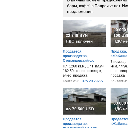
бары, кафе" в Подречье нет. 
предложения.
40 000
22 748 BYN
100 USD
НДС включен
НДС не
Продается,
Продажа, 
производство,
г.Жабинка
Степанковский с/с
7 помещен
Пл. 1260 кв.м., 1 / 1, пл.уч.
кв.м, пл.уч
162.59 сот, ест.освещ-е,
ест.освещ-
эл-во, продажа
продажа
Контакты:
+375 29 292-5...
Контакты:
53 000
до 79 500 USD
НДС не
Продается,
Продается
производство,
г.Жабинка