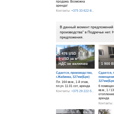
продажа. Возможна
аренда!
Контакты:
+375 33 622-8...
В данный момент предложений п
производства" в Подречье нет.
предложения.
1 476 USD
9 USD за м²
НДС не включен
1 900 
Сдается, производство,
Сдается, 
г.Жабинка, 327км(Бре)
помещение
327км(Бре
Пл. 164 кв.м., 1-й этаж,
пл.уч. 11.01 сот, аренда
6 помещен
кв.м., 1 / 1
Контакты:
+375 29 222-5...
отопление
аренда
Контакты: