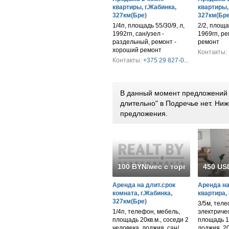
квартиры, г.Жабинка,
квартиры,
327км(Бре)
327км(Бре
1/4п, площадь 55/30/9, л,
2/2, площа
1992гп, сан/узел -
1969гп, р
раздельный, ремонт -
ремонт
хороший ремонт
Контакты:
Контакты:
+375 29 827-0...
В данный момент предложений 
длительно" в Подречье нет. Н
предложения.
100 BYN/мес с торгом
450 US
Аренда на длит.срок
Аренда на
комната, г.Жабинка,
квартира,
327км(Бре)
3/5м, теле
1/4п, телефон, мебель,
электриче
площадь 20кв.м., соседи 2
площадь 1
человека, лоджия, сан/
лоджия, 20