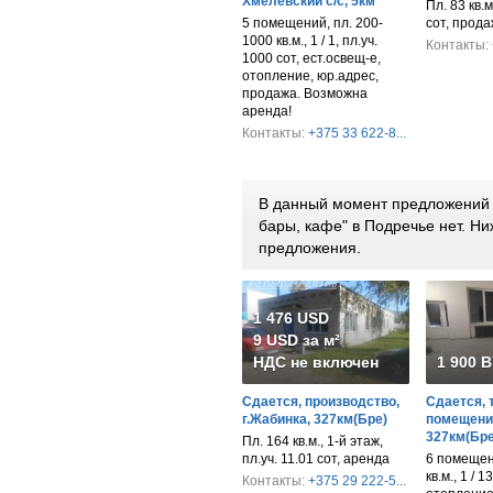
Хмелевский с/с, 5км
Пл. 83 кв.м.
5 помещений, пл. 200-
сот, прод
1000 кв.м., 1 / 1, пл.уч.
Контакты:
1000 сот, ест.освещ-е,
отопление, юр.адрес,
продажа. Возможна
аренда!
Контакты:
+375 33 622-8...
В данный момент предложений п
бары, кафе" в Подречье нет. 
предложения.
1 476 USD
9 USD за м²
НДС не включен
1 900 
Сдается, производство,
Сдается, 
г.Жабинка, 327км(Бре)
помещение
327км(Бре
Пл. 164 кв.м., 1-й этаж,
пл.уч. 11.01 сот, аренда
6 помещен
кв.м., 1 / 1
Контакты:
+375 29 222-5...