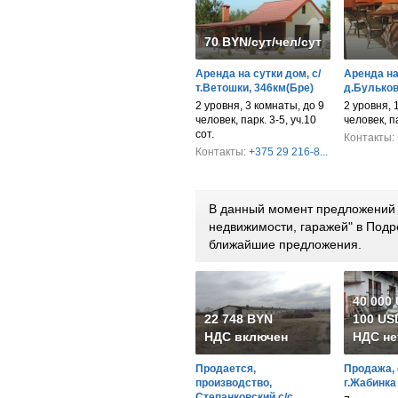
70 BYN/сут/чел/сут/дом
Аренда на сутки дом, с/
Аренда на 
т.Ветошки, 346км(Бре)
д.Бульков
2 уровня, 3 комнаты, до 9
2 уровня, 
человек, парк. 3-5, уч.10
человек, п
сот.
Контакты:
Контакты:
+375 29 216-8...
В данный момент предложений 
недвижимости, гаражей" в Подр
ближайшие предложения.
40 000
22 748 BYN
100 USD
НДС включен
НДС не
Продается,
Продажа, 
производство,
г.Жабинка
Степанковский с/с