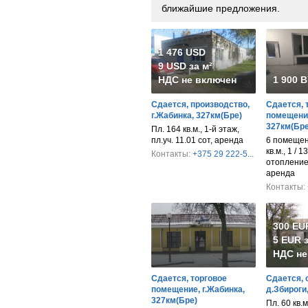
ближайшие предложения.
1 476 USD
9 USD за м²
НДС не включен
1 900 
Сдается, производство,
Сдается, 
г.Жабинка, 327км(Бре)
помещение
327км(Бре
Пл. 164 кв.м., 1-й этаж,
пл.уч. 11.01 сот, аренда
6 помещен
кв.м., 1 / 1
Контакты:
+375 29 222-5...
отопление
аренда
Контакты:
300 EU
5 EUR з
НДС не
Сдается, торговое
Сдается, 
помещение, г.Жабинка,
д.Збироги
327км(Бре)
Пл. 60 кв.