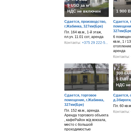
9 USD за м²
НДС не включен
1 900 
Сдается, производство,
Сдается, 
г.Жабинка, 327км(Бре)
помещение
327км(Бре
Пл. 164 кв.м., 1-й этаж,
пл.уч. 11.01 сот, аренда
6 помещен
кв.м., 1 / 1
Контакты:
+375 29 222-5...
отопление
аренда
Контакты:
300 EU
5 EUR з
НДС не
Сдается, торговое
Сдается, 
помещение, г.Жабинка,
д.Збироги
327км(Бре)
Пл. 60 кв.
Пл. 152 кв.м., аренда.
Контакты:
Аренда торгового объекта
, кафеРайон ж/д вокзала,
место с большой
проходимостью