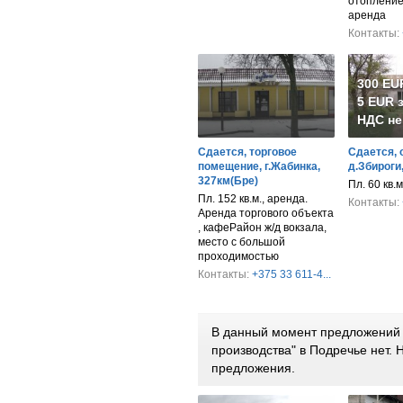
отопление
аренда
Контакты:
300 EU
5 EUR з
НДС не
Сдается, торговое
Сдается, 
помещение, г.Жабинка,
д.Збироги
327км(Бре)
Пл. 60 кв.
Пл. 152 кв.м., аренда.
Контакты:
Аренда торгового объекта
, кафеРайон ж/д вокзала,
место с большой
проходимостью
Контакты:
+375 33 611-4...
В данный момент предложений 
производства" в Подречье нет.
предложения.