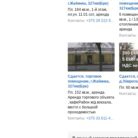
г.Жабинка, 327км(Бре)
помещение
327км(Бре
Пл. 164 кв.м., 1-й этаж,
пл.уч. 11.01 сот, аренда
6 помещен
кв.м., 1 / 1
Контакты:
+375 29 222-5...
отопление
аренда
Контакты:
300 EU
5 EUR з
НДС не
Сдается, торговое
Сдается, 
помещение, г.Жабинка,
д.Збироги
327км(Бре)
Пл. 60 кв.
Пл. 152 кв.м., аренда.
Контакты:
Аренда торгового объекта
, кафеРайон ж/д вокзала,
место с большой
проходимостью
Контакты:
+375 33 611-4...
В данный момент предложений 