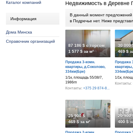
Каталог компаний
Недвижимость в Деревне 
В данный момент предложений п
Информация
в Подречье нет. Ниже предста
Дома Минска
Справочник организаций
87 186 $ с торгом
30 000 
1 577 $ за м²
469 $ з
Продажа 3-комн.
Продажа 3
квартиры, д.Соколово,
квартиры,
334км(Бре)
334км(Бре
1/1к, площадь 55/38/7,
1/1к, площ
1986гп
Контакты:
Контакты:
+375 29 874-8...
25 900 $
20 900 
469 $ за м²
400 $ з
Продажа 2-комн.
Продажа 3