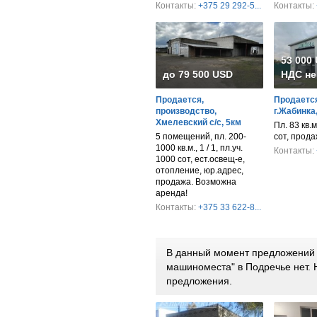
Контакты:
+375 29 292-5...
Контакты:
53 000
до 79 500 USD
НДС не
Продается,
Продается
производство,
г.Жабинка
Хмелевский с/с, 5км
Пл. 83 кв.м.
5 помещений, пл. 200-
сот, прод
1000 кв.м., 1 / 1, пл.уч.
Контакты:
1000 сот, ест.освещ-е,
отопление, юр.адрес,
продажа. Возможна
аренда!
Контакты:
+375 33 622-8...
В данный момент предложений п
машиноместа" в Подречье нет.
предложения.