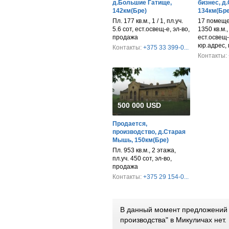
д.Большие Гатище,
бизнес, д
142км(Бре)
134км(Бре
Пл. 177 кв.м., 1 / 1, пл.уч.
17 помещен
5.6 сот, ест.освещ-е, эл-во,
1350 кв.м.,
продажа
ест.освещ-
юр.адрес,
Контакты:
+375 33 399-0...
Контакты:
500 000 USD
Продается,
производство, д.Старая
Мышь, 150км(Бре)
Пл. 953 кв.м., 2 этажа,
пл.уч. 450 сот, эл-во,
продажа
Контакты:
+375 29 154-0...
В данный момент предложений п
производства" в Микуличах нет