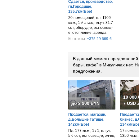
Сдается, производство,
гп.Городище,
135.7км(Бре)
20 помещений, пл. 1109
кв.м., 1-й этаж, пл.уч. 81.7
сот, оборуд-е, ест.освещ-
е, отопление, аренда
Контакты:
+375 29 669-6...
В данный момент предложений 
бары, кафе" в Микуличах нет. 
предложения.
10 000
до 2 900 BYN
7 USD з
Продается, магазин,
Продается
д.Большие Гатище,
бизнес, д
142км(Бре)
134км(Бре
Пл. 177 кв.м., 1 / 1, пл.уч.
17 помещен
5.6 сот, ест.освещ-е, эл-во,
1350 кв.м.,