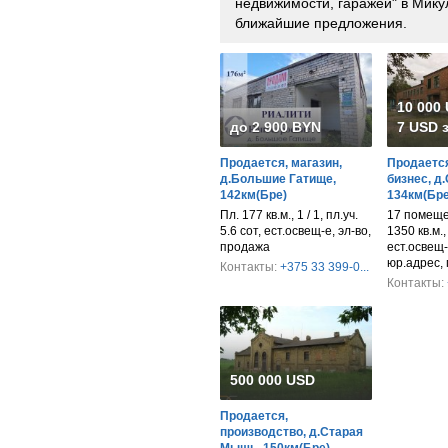
недвижимости, гаражей" в Мику
ближайшие предложения.
10 000
до 2 900 BYN
7 USD з
Продается, магазин,
Продается
д.Большие Гатище,
бизнес, д
142км(Бре)
134км(Бре
Пл. 177 кв.м., 1 / 1, пл.уч.
17 помещен
5.6 сот, ест.освещ-е, эл-во,
1350 кв.м.,
продажа
ест.освещ-
юр.адрес,
Контакты:
+375 33 399-0...
Контакты:
500 000 USD
Продается,
производство, д.Старая
Мышь, 150км(Бре)