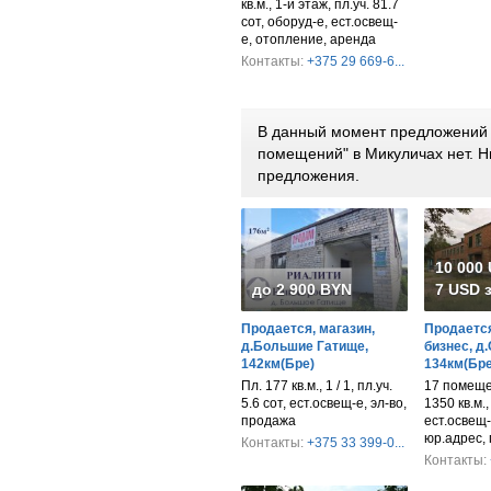
кв.м., 1-й этаж, пл.уч. 81.7
сот, оборуд-е, ест.освещ-
е, отопление, аренда
Контакты:
+375 29 669-6...
В данный момент предложений 
помещений" в Микуличах нет. 
предложения.
10 000
до 2 900 BYN
7 USD з
Продается, магазин,
Продается
д.Большие Гатище,
бизнес, д
142км(Бре)
134км(Бре
Пл. 177 кв.м., 1 / 1, пл.уч.
17 помещен
5.6 сот, ест.освещ-е, эл-во,
1350 кв.м.,
продажа
ест.освещ-
юр.адрес,
Контакты:
+375 33 399-0...
Контакты: