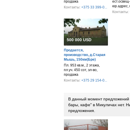
продажа
ест.освещ-
юр.адрес,
Контакты:
+375 33 399-0...
Контакты:
500 000 USD
Продается,
производство, д.Старая
Мышь, 150км(Бре)
Пл. 953 кв.м., 2 этажа,
пл.уч. 450 сот, эл-во,
продажа
Контакты:
+375 29 154-0...
В данный момент предложений п
бары, кафе" в Микуличах нет. 
предложения.