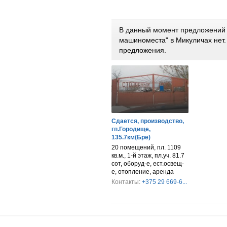
В данный момент предложений п
машиноместа" в Микуличах нет
предложения.
Сдается, производство,
гп.Городище,
135.7км(Бре)
20 помещений, пл. 1109
кв.м., 1-й этаж, пл.уч. 81.7
сот, оборуд-е, ест.освещ-
е, отопление, аренда
Контакты:
+375 29 669-6...