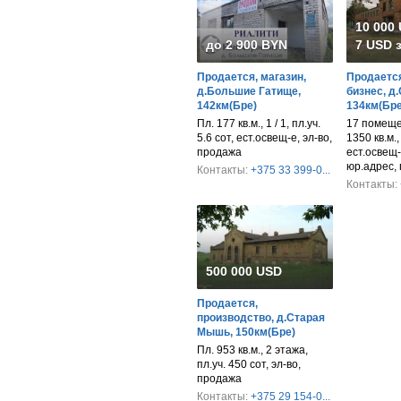
10 000
до 2 900 BYN
7 USD з
Продается, магазин,
Продается
д.Большие Гатище,
бизнес, д
142км(Бре)
134км(Бре
Пл. 177 кв.м., 1 / 1, пл.уч.
17 помещен
5.6 сот, ест.освещ-е, эл-во,
1350 кв.м.,
продажа
ест.освещ-
юр.адрес,
Контакты:
+375 33 399-0...
Контакты:
500 000 USD
Продается,
производство, д.Старая
Мышь, 150км(Бре)
Пл. 953 кв.м., 2 этажа,
пл.уч. 450 сот, эл-во,
продажа
Контакты:
+375 29 154-0...