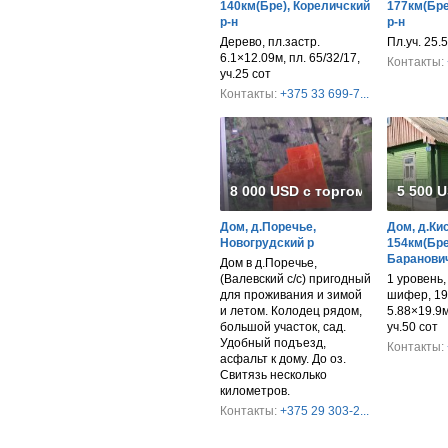
140км(Бре), Кореличский
177км(Бре
р-н
р-н
Дерево, пл.застр.
Пл.уч. 25.
6.1×12.09м, пл. 65/32/17,
Контакты:
уч.25 сот
Контакты:
+375 33 699-7...
8 000 USD с торгом
5 500 
Дом, д.Поречье,
Дом, д.Ки
Новогрудский р
154км(Бре
Баранович
Дом в д.Поречье,
(Валевский с/c) пригодный
1 уровень,
для проживания и зимой
шифер, 195
и летом. Колодец рядом,
5.88×19.9м,
большой участок, сад.
уч.50 сот
Удобный подъезд,
Контакты:
асфальт к дому. До оз.
Свитязь несколько
километров.
Контакты:
+375 29 303-2...