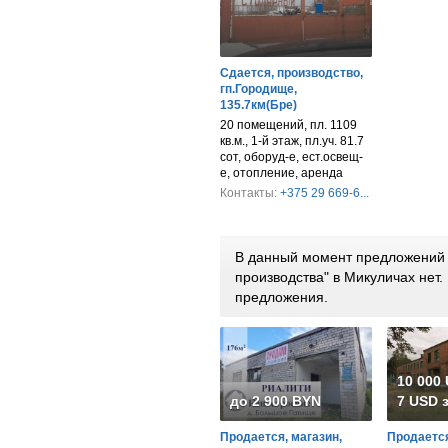
Сдается, производство,
гп.Городище,
135.7км(Бре)
20 помещений, пл. 1109
кв.м., 1-й этаж, пл.уч. 81.7
сот, оборуд-е, ест.освещ-
е, отопление, аренда
Контакты:
+375 29 669-6...
В данный момент предложений 
производства" в Микуличах нет
предложения.
10 000
до 2 900 BYN
7 USD з
Продается, магазин,
Продается