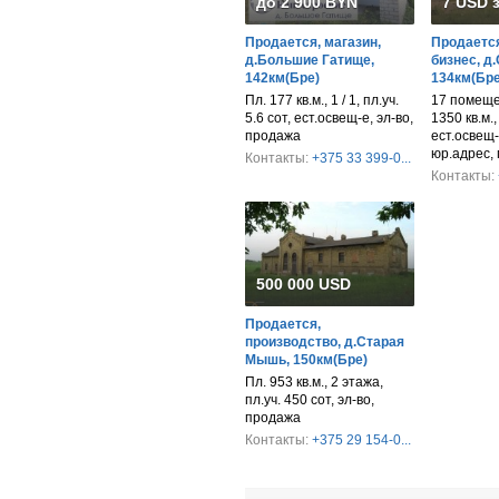
до 2 900 BYN
7 USD з
Продается, магазин,
Продается
д.Большие Гатище,
бизнес, д
142км(Бре)
134км(Бре
Пл. 177 кв.м., 1 / 1, пл.уч.
17 помещен
5.6 сот, ест.освещ-е, эл-во,
1350 кв.м.,
продажа
ест.освещ-
юр.адрес,
Контакты:
+375 33 399-0...
Контакты:
500 000 USD
Продается,
производство, д.Старая
Мышь, 150км(Бре)
Пл. 953 кв.м., 2 этажа,
пл.уч. 450 сот, эл-во,
продажа
Контакты:
+375 29 154-0...