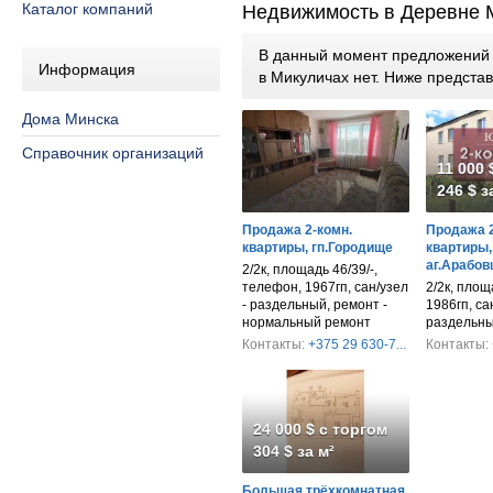
Каталог компаний
Недвижимость в Деревне 
В данный момент предложений п
Информация
в Микуличах нет. Ниже предст
Дома Минска
Справочник организаций
11 000 
246 $ з
Продажа 2-комн.
Продажа 2
квартиры, гп.Городище
квартиры,
аг.Арабо
2/2к, площадь 46/39/-,
телефон, 1967гп, сан/узел
2/2к, площа
- раздельный, ремонт -
1986гп, са
нормальный ремонт
раздельн
Контакты:
+375 29 630-7...
Контакты:
24 000 $ с торгом
304 $ за м²
Большая трёхкомнатная