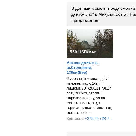
В данный момент предложений 
длительно" в Микуличах нет. 
предложения.
550 USD/мес
Аренда длит. к-ж,
аг.Столовичи,
139км(Бре)
2 уровня, 5 комнат, до 7
человек, парк. 1-2,
пл.дома 207/200/21, уч.17
сот., 2009гп, отопл.
паровое на газу, эл-во
есть, газ есть, вода
горячая, канал-я местная,
есть телефон
Контакты:
+375 29 728-7...