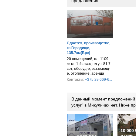
предложения.
Сдается, производство,
гп.Городище,
135.7км(Бре)
20 помещений, пл. 1109
кв.м., 1-й этаж, пл.уч. 81.7
сот, оборуд-е, ест.освещ-
е, отопление, аренда
Контакты:
+375 29 669-6...
В данный момент предложений 
услуг" в Микуличах нет. Ниже 
10 000