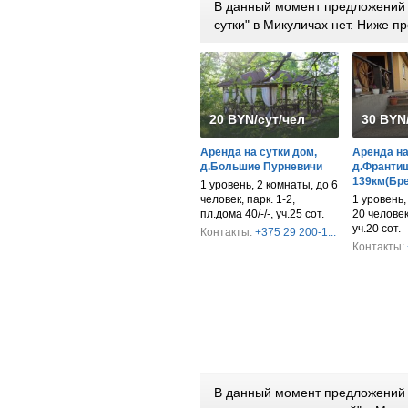
В данный момент предложений 
сутки" в Микуличах нет. Ниже 
20 BYN/сут/чел
30 BYN
Аренда на сутки дом,
Аренда на 
д.Большие Пурневичи
д.Франтиш
139км(Бре
1 уровень, 2 комнаты, до 6
человек, парк. 1-2,
1 уровень,
пл.дома 40/-/-, уч.25 сот.
20 человек,
уч.20 сот.
Контакты:
+375 29 200-1...
Контакты:
В данный момент предложений 