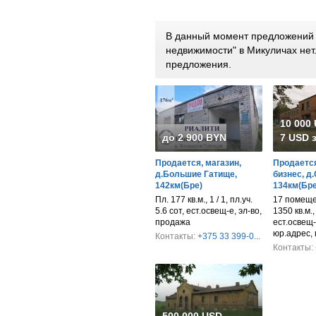
В данный момент предложений 
недвижимости" в Микуличах не
предложения.
10 000
до 2 900 BYN
7 USD з
Продается, магазин,
Продается
д.Большие Гатище,
бизнес, д
142км(Бре)
134км(Бре
Пл. 177 кв.м., 1 / 1, пл.уч.
17 помещен
5.6 сот, ест.освещ-е, эл-во,
1350 кв.м.,
продажа
ест.освещ-
юр.адрес,
Контакты:
+375 33 399-0...
Контакты: