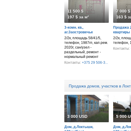
11 500 $
7 000 $
197 $ за м²
163 $ з
3-комн. кв.,
Продажа 2
аг.Заостровечье
квартиры
2/2к, площадь 58/41/5,
2/2к, площ
телефон, 1987гп, кап.рем.
телефон, 
2020г, сан/узел -
Контакты:
раздельный, ремонт -
нормальный ремонт
Контакты:
+375 29 506-3...
Продажа домов, участков в Лок
3 000 USD
5 000 
Дом, д.Локтыши,
Дом, д.Ло