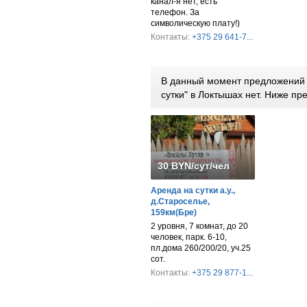
канал-я нет, есть
телефон. За
символическую плату!)
Контакты:
+375 29 641-7...
В данный момент предложений 
сутки" в Локтышах нет. Ниже п
30 BYN/сут/чел
Аренда на сутки а.у.,
д.Староселье,
159км(Бре)
2 уровня, 7 комнат, до 20
человек, парк. 6-10,
пл.дома 260/200/20, уч.25
сот.
Контакты:
+375 29 877-1...