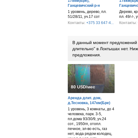
178км(Бре),
178км(Бре
Ганцевичский р-н
Ганцевичс
1 уровень, дерево, пл.
Дерево, к
51/28/11, уч.17 сот
пл. 49/-/-, 
Контакты:
+375 33 647-4...
Контакты:
В данный момент предложений 
длительно" в Локтышах нет. Н
предложения.
80 USD/мес
Аренда длит. дом,
д.Тесновка, 147км(Бре)
1 уровень, 3 комнаты, до 4
человека, парк. 3-5,
пл.дома 93/30/9, уч.24
сот., 1950гп, отопл.
печное, эл-во есть, газ
нет, вода рядом колодец,