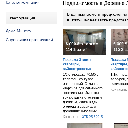
Каталог компаний
Недвижимость в Деревне 
В данный момент предложений п
Информация
в Локтышах нет. Ниже предста
Дома Минска
Справочник организаций
8 000 $ с торгом
6 000 $
114 $ за м²
115 $ з
Продажа 3-комн.
Продажа 3
квартиры,
квартиры,
аг.Заостровечье
аг.Заостр
1/1к, площадь 70/50/-,
1/1к, площ
телефон, сан/узел -
телефон, с
раздельный. Отличная
совмещен
квартира для семейного
Контакты:
проживания. Имеется
зона отдыха с гостевым
домиком, участок для
огорода и сарай для
домашних животных.
Контакты:
+375 25 503-5...