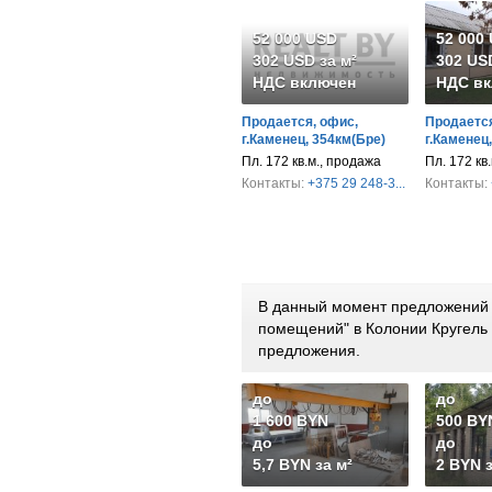
52 000 USD
52 000
302 USD за м²
302 USD
НДС включен
НДС вк
Продается, офис,
Продается
г.Каменец, 354км(Бре)
г.Каменец
Пл. 172 кв.м., продажа
Пл. 172 кв
Контакты:
+375 29 248-3...
Контакты:
В данный момент предложений 
помещений" в Колонии Кругель
предложения.
до
до
1 600 BYN
500 BY
до
до
5,7 BYN за м²
2 BYN з