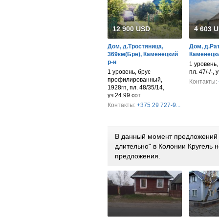
12 900 USD
4 603 
Дом, д.Тростяница,
Дом, д.Ра
369км(Бре), Каменецкий
Каменецки
р-н
1 уровень
1 уровень, брус
пл. 47/-/-, 
профилированный,
Контакты:
1928гп, пл. 48/35/14,
уч.24.99 сот
Контакты:
+375 29 727-9...
В данный момент предложений 
длительно" в Колонии Кругель 
предложения.