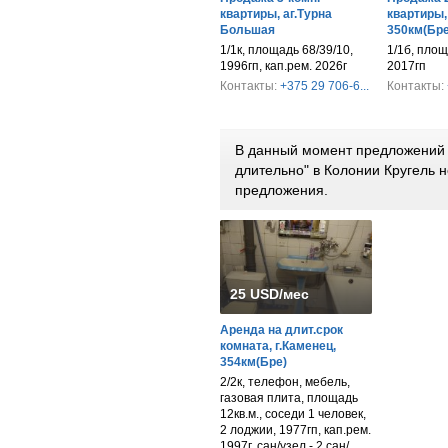
квартиры, аг.Турна
квартиры,
Большая
350км(Бре
1/1к, площадь 68/39/10,
1/1б, площ
1996гп, кап.рем. 2026г
2017гп
Контакты:
+375 29 706-6...
Контакты:
В данный момент предложений 
длительно" в Колонии Кругель 
предложения.
25 USD/мес
Аренда на длит.срок
комната, г.Каменец,
354км(Бре)
2/2к, телефон, мебель,
газовая плита, площадь
12кв.м., соседи 1 человек,
2 лоджии, 1977гп, кап.рем.
1997г, сан/узел - 2 сан/