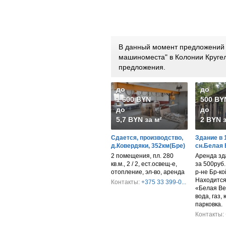
В данный момент предложений п
машиноместа" в Колонии Круге
предложения.
до
до
1 600 BYN
500 BY
до
до
5,7 BYN за м²
2 BYN з
Сдается, производство,
Здание в 
д.Ковердяки, 352км(Бре)
сн.Белая
2 помещения, пл. 280
Аренда зд
кв.м., 2 / 2, ест.освещ-е,
за 500руб
отопление, эл-во, аренда
р-не Бр-ко
Находится 
Контакты:
+375 33 399-0...
«Белая Ве
вода, газ,
парковка.
Контакты: