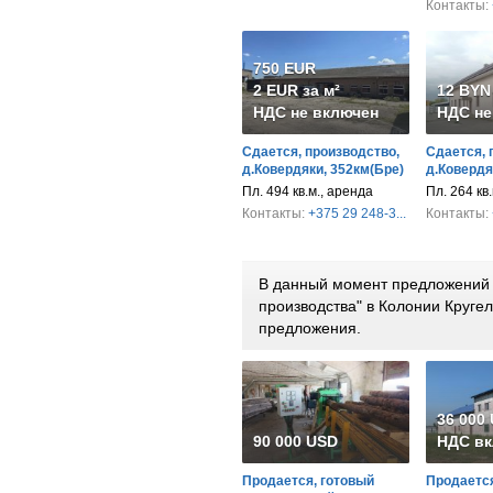
Контакты:
750 EUR
2 EUR за м²
12 BYN 
НДС не включен
НДС не
Сдается, производство,
Сдается, 
д.Ковердяки, 352км(Бре)
д.Ковердя
Пл. 494 кв.м., аренда
Пл. 264 кв.
Контакты:
+375 29 248-3...
Контакты:
В данный момент предложений 
производства" в Колонии Круге
предложения.
36 000
90 000 USD
НДС вк
Продается, готовый
Продается