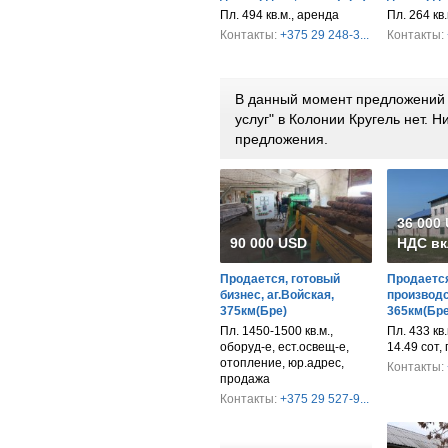
Пл. 494 кв.м., аренда
Пл. 264 кв.
Контакты:
+375 29 248-3...
Контакты:
В данный момент предложений 
услуг" в Колонии Кругель нет.
предложения.
36 000
90 000 USD
НДС вк
Продается, готовый
Продается
бизнес, аг.Войская,
производс
375км(Бре)
365км(Бре
Пл. 1450-1500 кв.м.,
Пл. 433 кв.м
оборуд-е, ест.освещ-е,
14.49 сот,
отопление, юр.адрес,
Контакты:
продажа
Контакты:
+375 29 527-9...