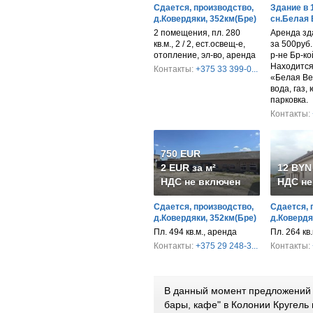
Сдается, производство,
Здание в 
д.Ковердяки, 352км(Бре)
сн.Белая
2 помещения, пл. 280
Аренда зд
кв.м., 2 / 2, ест.освещ-е,
за 500руб
отопление, эл-во, аренда
р-не Бр-ко
Находится 
Контакты:
+375 33 399-0...
«Белая Ве
вода, газ,
парковка.
Контакты:
750 EUR
2 EUR за м²
12 BYN 
НДС не включен
НДС не
Сдается, производство,
Сдается, 
д.Ковердяки, 352км(Бре)
д.Ковердя
Пл. 494 кв.м., аренда
Пл. 264 кв.
Контакты:
+375 29 248-3...
Контакты:
В данный момент предложений 
бары, кафе" в Колонии Кругель