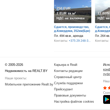
750 EUR
2 EUR за м²
12 BYN 
НДС не включен
НДС не
Сдается, производство,
Сдается, 
д.Ковердяки, 352км(Бре)
д.Ковердя
Пл. 494 кв.м., аренда
Пл. 264 кв.
Контакты:
+375 29 248-3...
Контакты:
© 2005-2026
Карьера в Realt
Испо
кон
Недвижимость на REALT.BY
Контакты редакции
публ
Справочный центр
Наши проекты:
Наш 
Служба поддержки
Мобильное приложение Realt.by
Прейскурант
Скач
Правовые документы
Настройка файлов cookies