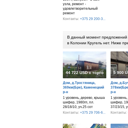
узла, ремонт -
удовлетворительный
ремонт
Контакты:
+375 29 200-3...
В данный момент предложений п
в Колонии Кругель нет. Ниже 
44 722 USD с торгом
5 900 
Дом, д.Тростяница,
Дом, д.Бу
369км(Бре), Каменецкий
378км(Бре
р-н
р-н
1 уровень, дерево, крыша
1 уровень,
шифер, 1980гп, пл.
шифер, 195
28/18/10, уч.25 сот
37/23/15, у
Контакты:
+375 29 706-6...
Контакты: