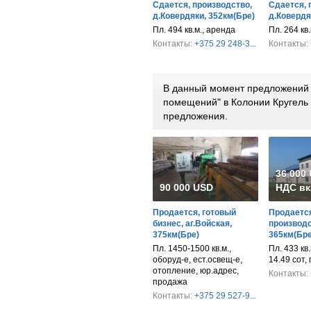
Сдается, производство,
Сдается, 
д.Ковердяки, 352км(Бре)
д.Ковердя
Пл. 494 кв.м., аренда
Пл. 264 кв.
Контакты:
+375 29 248-3...
Контакты:
В данный момент предложений 
помещений" в Колонии Кругель
предложения.
36 000
90 000 USD
НДС вк
Продается, готовый
Продается
бизнес, аг.Войская,
производс
375км(Бре)
365км(Бре
Пл. 1450-1500 кв.м.,
Пл. 433 кв.м
оборуд-е, ест.освещ-е,
14.49 сот,
отопление, юр.адрес,
Контакты:
продажа
Контакты:
+375 29 527-9...