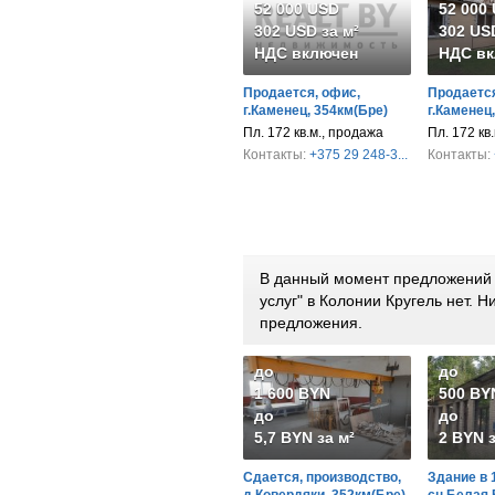
52 000 USD
52 000
302 USD за м²
302 USD
НДС включен
НДС вк
Продается, офис,
Продается
г.Каменец, 354км(Бре)
г.Каменец
Пл. 172 кв.м., продажа
Пл. 172 кв
Контакты:
+375 29 248-3...
Контакты:
В данный момент предложений п
услуг" в Колонии Кругель нет.
предложения.
до
до
1 600 BYN
500 BY
до
до
5,7 BYN за м²
2 BYN з
Сдается, производство,
Здание в 
д.Ковердяки, 352км(Бре)
сн.Белая