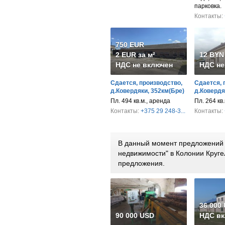
парковка.
Контакты:
750 EUR
2 EUR за м²
12 BYN 
НДС не включен
НДС не
Сдается, производство,
Сдается, 
д.Ковердяки, 352км(Бре)
д.Ковердя
Пл. 494 кв.м., аренда
Пл. 264 кв.
Контакты:
+375 29 248-3...
Контакты:
В данный момент предложений 
недвижимости" в Колонии Круге
предложения.
36 000
90 000 USD
НДС вк