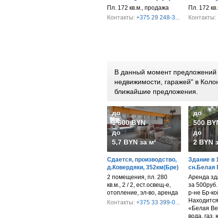
Пл. 172 кв.м., продажа
Пл. 172 кв
Контакты:
+375 29 248-3...
Контакты:
В данный момент предложений 
недвижимости, гаражей" в Коло
ближайшие предложения.
до
до
1 600 BYN
500 BY
до
до
5,7 BYN за м²
2 BYN з
Сдается, производство,
Здание в 
д.Ковердяки, 352км(Бре)
сн.Белая
2 помещения, пл. 280
Аренда зд
кв.м., 2 / 2, ест.освещ-е,
за 500руб
отопление, эл-во, аренда
р-не Бр-ко
Находится 
Контакты:
+375 33 399-0...
«Белая Ве
вода, газ,