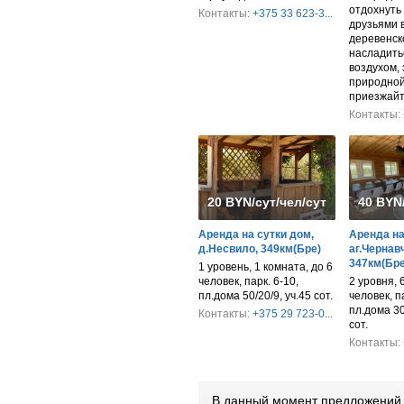
отдохнуть 
Контакты:
+375 33 623-3...
друзьями 
деревенско
насладить
воздухом,
природной
приезжайт
Контакты:
20 BYN/сут/чел/сут/дом
40 BYN
Аренда на сутки дом,
Аренда на 
д.Несвило, 349км(Бре)
аг.Чернав
347км(Бре
1 уровень, 1 комната, до 6
человек, парк. 6-10,
2 уровня, 
пл.дома 50/20/9, уч.45 сот.
человек, па
пл.дома 30
Контакты:
+375 29 723-0...
сот.
Контакты:
В данный момент предложений 