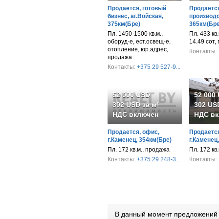
Продается, готовый
Продается
бизнес, аг.Войская,
производс
375км(Бре)
365км(Бре
Пл. 1450-1500 кв.м.,
Пл. 433 кв.м
оборуд-е, ест.освещ-е,
14.49 сот,
отопление, юр.адрес,
Контакты:
продажа
Контакты:
+375 29 527-9...
52 000 USD
52 000
302 USD за м²
302 USD
НДС включен
НДС вк
Продается, офис,
Продается
г.Каменец, 354км(Бре)
г.Каменец
Пл. 172 кв.м., продажа
Пл. 172 кв
Контакты:
+375 29 248-3...
Контакты:
В данный момент предложений 