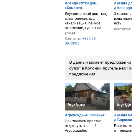
Аренда сутки дом,
Аренда дли
г.Каменец .
д.Ковердя
Двухкомнатный дом , газ,
3 комнаты,
вода горячая, душ ,
вода горяч
канализация, печное
есть
отопление, туалет на
Контакты:
улице .
Контакты:
+375 29
8672003
В данный момент предложений 
сутки" в Колонии Кругель нет.
предложения.
/сут/дом
/сут/д
Агроусадьба 'Сонейка'
Аренда на
д.Баранки
Приглашаем приятно
отдохнуть в нашей
Если вы х
Агроусадьбе.
от городск