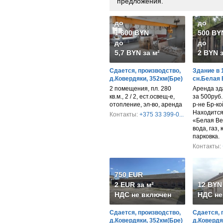
предложения.
до
до
1 600 BYN
500 BY
до
до
5,7 BYN за м²
2 BYN з
Сдается, производство,
Здание в 
д.Ковердяки, 352км(Бре)
сн.Белая
2 помещения, пл. 280
Аренда зд
кв.м., 2 / 2, ест.освещ-е,
за 500руб
отопление, эл-во, аренда
р-не Бр-ко
Находится 
Контакты:
+375 33 399-0...
«Белая Ве
вода, газ,
парковка.
Контакты:
750 EUR
2 EUR за м²
12 BYN 
НДС не включен
НДС не
Сдается, производство,
Сдается, 
д.Ковердяки, 352км(Бре)
д.Ковердя