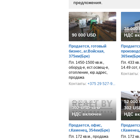
предложения.
36 000
90 000 USD
НДС вк
Продается, готовый
Продается
бизнес, аг.Войская,
производс
375км(Бре)
365км(Бре
Пл. 1450-1500 кв.м.,
Пл. 433 кв.м
оборуд-е, ест.освещ-е,
14.49 сот,
отопление, юр.адрес,
Контакты:
продажа
Контакты:
+375 29 527-9...
52 000 USD
52 000
302 USD за м²
302 USD
НДС включен
НДС вк
Продается, офис,
Продается
г.Каменец, 354км(Бре)
г.Каменец
Пл. 172 кв.м., продажа
Пл. 172 кв