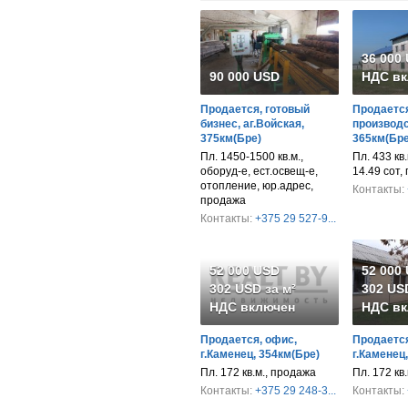
36 000
90 000 USD
НДС вк
Продается, готовый
Продается
бизнес, аг.Войская,
производс
375км(Бре)
365км(Бре
Пл. 1450-1500 кв.м.,
Пл. 433 кв.м
оборуд-е, ест.освещ-е,
14.49 сот,
отопление, юр.адрес,
Контакты:
продажа
Контакты:
+375 29 527-9...
52 000 USD
52 000
302 USD за м²
302 USD
НДС включен
НДС вк
Продается, офис,
Продается
г.Каменец, 354км(Бре)
г.Каменец
Пл. 172 кв.м., продажа
Пл. 172 кв
Контакты:
+375 29 248-3...
Контакты: