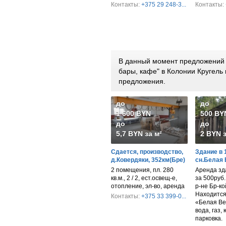
Контакты:
+375 29 248-3...
Контакты:
В данный момент предложений п
бары, кафе" в Колонии Кругель
предложения.
до
до
1 600 BYN
500 BY
до
до
5,7 BYN за м²
2 BYN з
Сдается, производство,
Здание в 
д.Ковердяки, 352км(Бре)
сн.Белая
2 помещения, пл. 280
Аренда зд
кв.м., 2 / 2, ест.освещ-е,
за 500руб
отопление, эл-во, аренда
р-не Бр-ко
Находится 
Контакты:
+375 33 399-0...
«Белая Ве
вода, газ,
парковка.