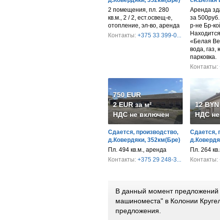
2 помещения, пл. 280
Аренда зд
кв.м., 2 / 2, ест.освещ-е,
за 500руб
отопление, эл-во, аренда
р-не Бр-ко
Находится 
Контакты:
+375 33 399-0...
«Белая Ве
вода, газ,
парковка.
Контакты:
750 EUR
2 EUR за м²
12 BYN 
НДС не включен
НДС не
Сдается, производство,
Сдается, 
д.Ковердяки, 352км(Бре)
д.Ковердя
Пл. 494 кв.м., аренда
Пл. 264 кв.
Контакты:
+375 29 248-3...
Контакты:
В данный момент предложений п
машиноместа" в Колонии Круге
предложения.