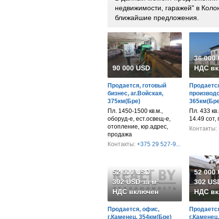
недвижимости, гаражей" в Коло
ближайшие предложения.
36 000
90 000 USD
НДС вк
Продается, готовый
Продается
бизнес, аг.Войская,
производс
375км(Бре)
365км(Бре
Пл. 1450-1500 кв.м.,
Пл. 433 кв.м
оборуд-е, ест.освещ-е,
14.49 сот,
отопление, юр.адрес,
Контакты:
продажа
Контакты:
+375 29 527-9...
52 000 USD
52 000
302 USD за м²
302 USD
НДС включен
НДС вк
Продается, офис,
Продается
г.Каменец, 354км(Бре)
г.Каменец