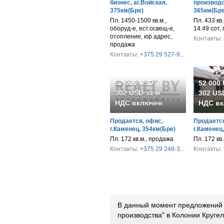
бизнес, аг.Войская,
производс
375км(Бре)
365км(Бре
Пл. 1450-1500 кв.м.,
Пл. 433 кв.м
оборуд-е, ест.освещ-е,
14.49 сот,
отопление, юр.адрес,
Контакты:
продажа
Контакты:
+375 29 527-9...
52 000 USD
52 000
302 USD за м²
302 USD
НДС включен
НДС вк
Продается, офис,
Продается
г.Каменец, 354км(Бре)
г.Каменец
Пл. 172 кв.м., продажа
Пл. 172 кв
Контакты:
+375 29 248-3...
Контакты:
В данный момент предложений п
производства" в Колонии Круге