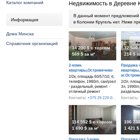
Каталог компаний
Недвижимость в Деревне 
В данный момент предложений п
Информация
в Колонии Кругель нет. Ниже 
Дома Минска
Справочник организаций
34 200 $ с торгом
32 900 
569 $ за м²
214 $ з
2-комн.
Продажа 4
квартиры,Остромечево
квартиры,
аг.Остром
2/2к, площадь 60/57/10, б,
телефон, 1980гп, сан/узел
2/2п, площ
- раздельный, ремонт -
3л, 1990гп,
отличный ремонт
раздельн
Контакты:
+375 29 220-0...
Контакты:
114 552 $ с торгом
106 730
1 690 $ за м²
1 421 $
Продажа 3-комн.
Продажа 2