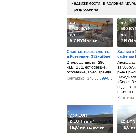
недвижимости" в Колонии Круге
предложения.
до
до
1 600 BYN
500 BY
до
до
5,7 BYN за м²
2 BYN з
Сдается, производство,
Здание в 
д.Ковердяки, 352км(Бре)
сн.Белая
2 помещения, пл. 280
Аренда зд
кв.м., 2 / 2, ест.освещ-е,
за 500руб
отопление, эл-во, аренда
р-не Бр-ко
Находится 
Контакты:
+375 33 399-0...
«Белая Ве
вода, газ,
парковка.
Контакты:
750 EUR
2 EUR за м²
12 BYN 
НДС не включен
НДС не