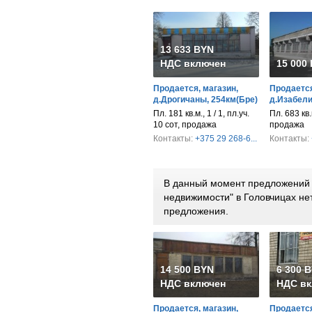
13 633 BYN
НДС включен
15 000
Продается, магазин,
Продается
д.Дрогичаны, 254км(Бре)
д.Изабели
Пл. 181 кв.м., 1 / 1, пл.уч.
Пл. 683 кв.м
10 сот, продажа
продажа
Контакты:
+375 29 268-6...
Контакты:
В данный момент предложений 
недвижимости" в Головчицах н
предложения.
14 500 BYN
6 300 
НДС включен
НДС вк
Продается, магазин,
Продается