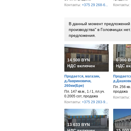
Контакты:
+375 29 268-6...
Контакты:
В данный момент предложений 
производства" в Головчицах не
предложения.
14 500 BYN
6 300 
НДС включен
НДС вк
Продается, магазин,
Продается
д.Лавриновичи,
д.Дашкови
260км(Бре)
Пл. 256 кв.м
Пл. 147 кв.м., 1 / 1, пл.уч.
продажа
0.2005 сот, продажа
Контакты:
Контакты:
+375 29 283-9...
13 633 BYN
НДС включен
15 000