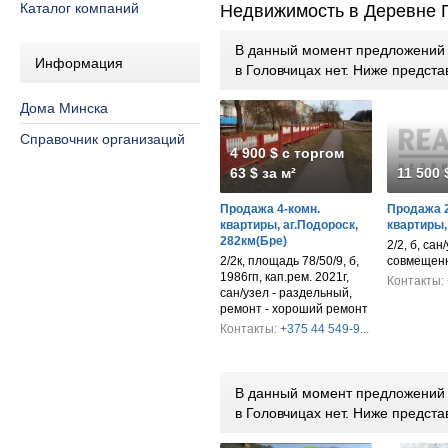
Каталог компаний
Недвижимость в Деревне 
В данный момент предложений п
Информация
в Головчицах нет. Ниже предс
Дома Минска
Справочник организаций
4 900 $ с торгом
63 $ за м²
11 500 
Продажа 4-комн.
Продажа 2
квартиры, аг.Подороск,
квартиры,
282км(Бре)
2/2, б, сан/
2/2к, площадь 78/50/9, б,
совмещен
1986гп, кап.рем. 2021г,
Контакты:
сан/узел - раздельный,
ремонт - хороший ремонт
Контакты:
+375 44 549-9...
В данный момент предложений п
в Головчицах нет. Ниже предс