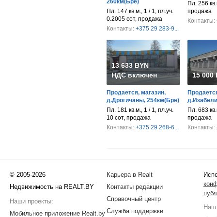
260км(Бре)
Пл. 256 кв.м
Пл. 147 кв.м., 1 / 1, пл.уч.
продажа
0.2005 сот, продажа
Контакты:
Контакты:
+375 29 283-9...
13 633 BYN
НДС включен
15 000
Продается, магазин,
Продается
д.Дрогичаны, 254км(Бре)
д.Изабели
Пл. 181 кв.м., 1 / 1, пл.уч.
Пл. 683 кв.м
10 сот, продажа
продажа
Контакты:
+375 29 268-6...
Контакты:
© 2005-2026
Карьера в Realt
Испо
кон
Недвижимость на REALT.BY
Контакты редакции
публ
Справочный центр
Наши проекты:
Наш 
Служба поддержки
Мобильное приложение Realt.by