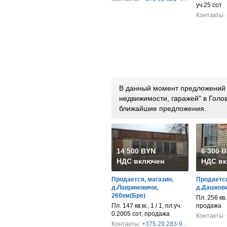
уч.25 сот
Контакты:
В данный момент предложений 
недвижимости, гаражей" в Голо
ближайшие предложения.
14 500 BYN
6 300 
НДС включен
НДС вк
Продается, магазин,
Продается
д.Лавриновичи,
д.Дашкови
260км(Бре)
Пл. 256 кв.м
Пл. 147 кв.м., 1 / 1, пл.уч.
продажа
0.2005 сот, продажа
Контакты:
Контакты:
+375 29 283-9...