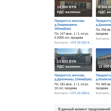
14 500 BYN
6 300 
НДС включен
НДС вк
Продается, магазин,
Продается
д.Лавриновичи,
д.Дашкови
260км(Бре)
Пл. 256 кв.м
Пл. 147 кв.м., 1 / 1, пл.уч.
продажа
0.2005 сот, продажа
Контакты:
Контакты:
+375 29 283-9...
13 633 BYN
НДС включен
15 000
Продается, магазин,
Продается
д.Дрогичаны, 254км(Бре)
д.Изабели
Пл. 181 кв.м., 1 / 1, пл.уч.
Пл. 683 кв.м
10 сот, продажа
продажа
Контакты:
+375 29 268-6...
Контакты:
В данный момент предложений 