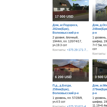
17 000 USD
Дом, аг.Подороск,
Дом, д.Ос
282км(Бре),
248км(Бре
Волковысский р-н
р-н
2 уровня, блочный,
1 уровень,
1944гп, пл. 120/74/17,
шифер, 196
уч.19.3 сот
7×7.5м, пл.
сот
Контакты:
+375 29 171-7...
Контакты:
6 200 USD
3 500 
П.д., д.Богди,
Дом, аг.М
258км(Бре),
279км(Бре
Волковысский р-н
р-н
1 уровень, пл. 57/28/9,
1 уровень,
уч.4.5 сот
шифер, 196
11.19×6.4м,
Контакты:
+375 33 621-4...