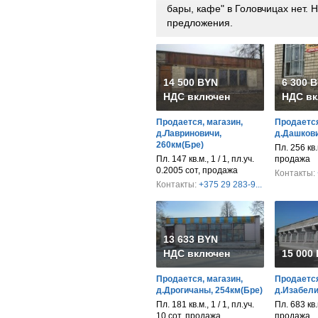
бары, кафе" в Головчицах нет.
предложения.
14 500 BYN
6 300 
НДС включен
НДС вк
Продается, магазин,
Продается
д.Лавриновичи,
д.Дашкови
260км(Бре)
Пл. 256 кв.м
Пл. 147 кв.м., 1 / 1, пл.уч.
продажа
0.2005 сот, продажа
Контакты:
Контакты:
+375 29 283-9...
13 633 BYN
НДС включен
15 000
Продается, магазин,
Продается
д.Дрогичаны, 254км(Бре)
д.Изабели
Пл. 181 кв.м., 1 / 1, пл.уч.
Пл. 683 кв.м
10 сот, продажа
продажа