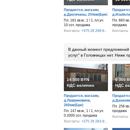
Продается, магазин,
Продается
д.Дрогичаны, 254км(Бре)
д.Изабели
Пл. 181 кв.м., 1 / 1, пл.уч.
Пл. 683 кв.м
10 сот, продажа
продажа
Контакты:
+375 29 268-6...
Контакты:
В данный момент предложений 
услуг" в Головчицах нет. Ниже
14 500 BYN
6 300 
НДС включен
НДС вк
Продается, магазин,
Продается
д.Лавриновичи,
д.Дашкови
260км(Бре)
Пл. 256 кв.м
Пл. 147 кв.м., 1 / 1, пл.уч.
продажа
0.2005 сот, продажа
Контакты:
Контакты:
+375 29 283-9...