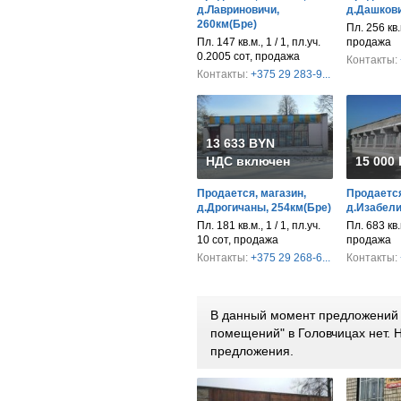
д.Лавриновичи,
д.Дашкови
260км(Бре)
Пл. 256 кв.м
Пл. 147 кв.м., 1 / 1, пл.уч.
продажа
0.2005 сот, продажа
Контакты:
Контакты:
+375 29 283-9...
13 633 BYN
НДС включен
15 000
Продается, магазин,
Продается
д.Дрогичаны, 254км(Бре)
д.Изабели
Пл. 181 кв.м., 1 / 1, пл.уч.
Пл. 683 кв.м
10 сот, продажа
продажа
Контакты:
+375 29 268-6...
Контакты:
В данный момент предложений 
помещений" в Головчицах нет.
предложения.