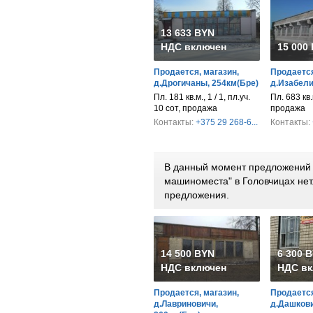
13 633 BYN
НДС включен
15 000
Продается, магазин,
Продается
д.Дрогичаны, 254км(Бре)
д.Изабели
Пл. 181 кв.м., 1 / 1, пл.уч.
Пл. 683 кв.м
10 сот, продажа
продажа
Контакты:
+375 29 268-6...
Контакты:
В данный момент предложений п
машиноместа" в Головчицах не
предложения.
14 500 BYN
6 300 
НДС включен
НДС вк
Продается, магазин,
Продается
д.Лавриновичи,
д.Дашкови