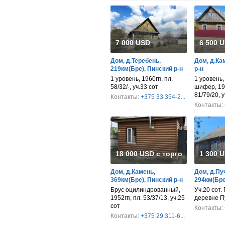
7 000 USD
6 500 
Дом, д.Теребень,
Дом, д.Ка
219км(Бре), Пинский р-н
р-н
1 уровень, 1960гп, пл.
1 уровень,
58/32/-, уч.33 сот
шифер, 196
81/79/20, у
Контакты:
+375 33 354-2...
Контакты:
18 000 USD с торгом
1 300 
Дом, д.Камень,
Дом, д.Пу
369км(Бре), Пинский р-н
294км(Бре
Брус оцилиндрованный,
Уч.20 сот.
1952гп, пл. 53/37/13, уч.25
деревне П
сот
Контакты:
Контакты:
+375 29 311-6...