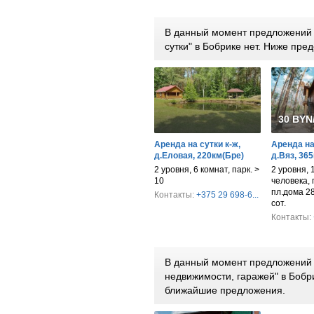
В данный момент предложений 
сутки" в Бобрике нет. Ниже пр
30 BYN
Аренда на сутки к-ж,
Аренда на
д.Еловая, 220км(Бре)
д.Вяз, 36
2 уровня, 6 комнат, парк. >
2 уровня, 
10
человека, п
пл.дома 28
Контакты:
+375 29 698-6...
сот.
Контакты:
В данный момент предложений 
недвижимости, гаражей" в Бобр
ближайшие предложения.