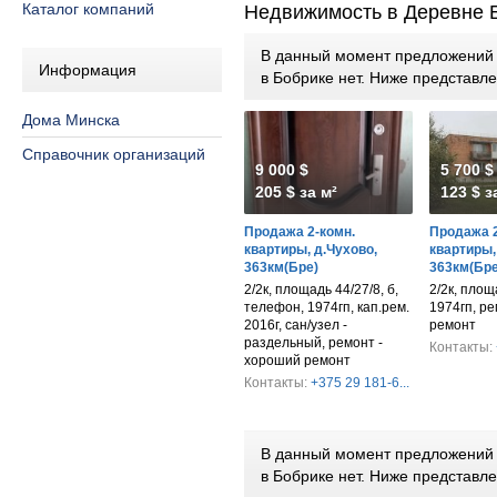
Каталог компаний
Недвижимость в Деревне 
В данный момент предложений п
Информация
в Бобрике нет. Ниже представ
Дома Минска
Справочник организаций
9 000 $
5 700 $
205 $ за м²
123 $ з
Продажа 2-комн.
Продажа 2
квартиры, д.Чухово,
квартиры,
363км(Бре)
363км(Бре
2/2к, площадь 44/27/8, б,
2/2к, площа
телефон, 1974гп, кап.рем.
1974гп, р
2016г, сан/узел -
ремонт
раздельный, ремонт -
Контакты:
хороший ремонт
Контакты:
+375 29 181-6...
В данный момент предложений п
в Бобрике нет. Ниже представ