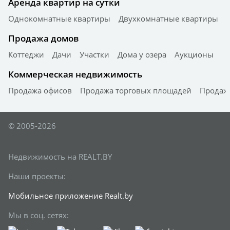
Аренда квартир на сутки
Однокомнатные квартиры
Двухкомнатные квартиры
Продажа домов
Коттеджи
Дачи
Участки
Дома у озера
Аукционы
Коммерческая недвижимость
Продажа офисов
Продажа торговых площадей
Продажа
© 2005-2026
Недвижимость на REALT.BY
Наши проекты:
Мобильное приложение Realt.by
Мы в соц. сетях: