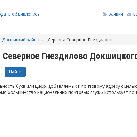
одать объявление?
Заявки
С
Докшицкий район
Деревня Северное Гнездилово
 Северное Гнездилово Докшицког
ность букв или цифр, добавляемых к почтовому адресу с цель
емя большинство национальных почтовых служб использует по