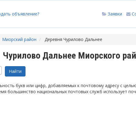
одать объявление?
Заявки
С
Миорский район
Деревня Чурилово Дальнее
 Чурилово Дальнее Миорского ра
ность букв или цифр, добавляемых к почтовому адресу с цель
емя большинство национальных почтовых служб использует по