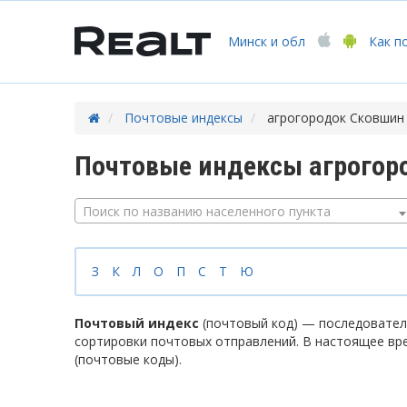
Минск
и обл
Как п
Почтовые индексы
агрогородок Сковшин
Почтовые индексы агрогор
Поиск по названию населенного пункта
З
К
Л
О
П
С
Т
Ю
Почтовый индекс
(почтовый код) — последователь
сортировки почтовых отправлений. В настоящее вр
(почтовые коды).