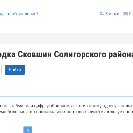
одать объявление?
Заявки
С
одка Сковшин Солигорского район
ность букв или цифр, добавляемых к почтовому адресу с цель
емя большинство национальных почтовых служб использует по
З