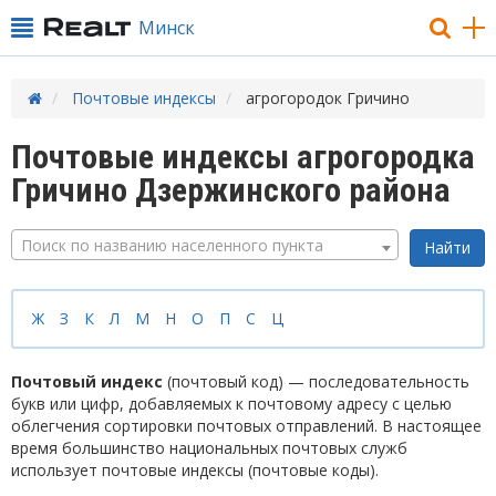
Минск
Почтовые индексы
агрогородок Гричино
Почтовые индексы агрогородка
Гричино Дзержинского района
Поиск по названию населенного пункта
Ж
З
К
Л
М
Н
О
П
С
Ц
Почтовый индекс
(почтовый код) — последовательность
букв или цифр, добавляемых к почтовому адресу с целью
облегчения сортировки почтовых отправлений. В настоящее
время большинство национальных почтовых служб
использует почтовые индексы (почтовые коды).