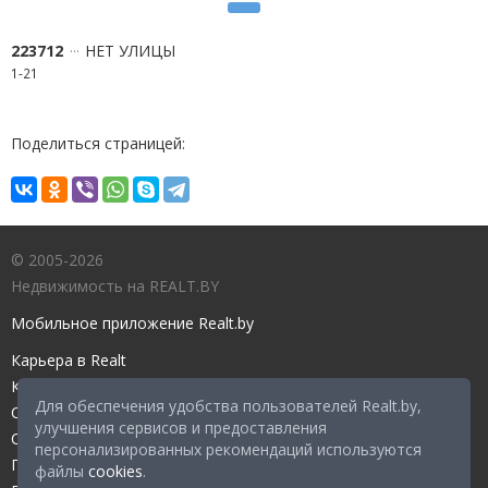
223712
НЕТ УЛИЦЫ
1-21
Поделиться страницей:
© 2005-2026
Недвижимость на REALT.BY
Мобильное приложение Realt.by
Карьера в Realt
Контакты редакции
Для обеспечения удобства пользователей Realt.by,
Справочный центр
улучшения сервисов и предоставления
Служба поддержки
персонализированных рекомендаций используются
Прейскурант
файлы
cookies
.