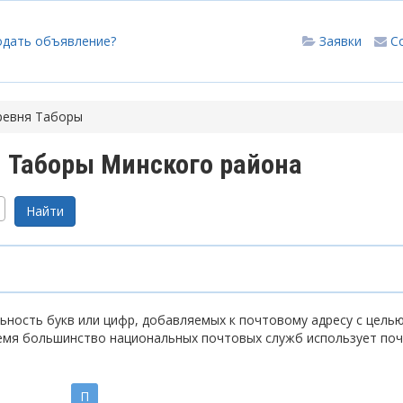
одать объявление?
Заявки
С
ревня Таборы
 Таборы Минского района
ность букв или цифр, добавляемых к почтовому адресу с цель
емя большинство национальных почтовых служб использует по
П