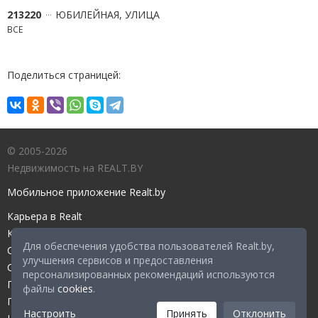
213220
ЮБИЛЕЙНАЯ, УЛИЦА
ВСЕ
Поделиться страницей:
© 2005-2026
Недвижимость на REALT.BY
Мобильное приложение Realt.by
Карьера в Realt
Контакты редакции
Для обеспечения удобства пользователей Realt.by,
Справочный центр
улучшения сервисов и предоставления
Служба поддержки
персонализированных рекомендаций используются
Прейскурант
файлы
cookies
.
Правовые документы
Настроить
Принять
Отклонить