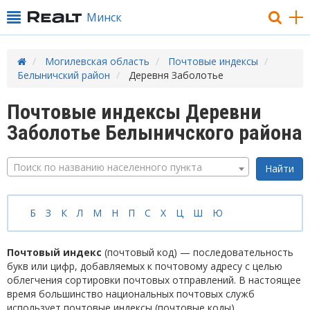
Минск
Могилевская область
Почтовые индексы
Белыничский район
Деревня Заболотье
Почтовые индексы Деревни
Заболотье Белыничского района
Поиск по названию населенного пункта
Б
З
К
Л
М
Н
П
С
Х
Ц
Ш
Ю
Почтовый индекс
(почтовый код) — последовательность
букв или цифр, добавляемых к почтовому адресу с целью
облегчения сортировки почтовых отправлений. В настоящее
время большинство национальных почтовых служб
использует почтовые индексы (почтовые коды).