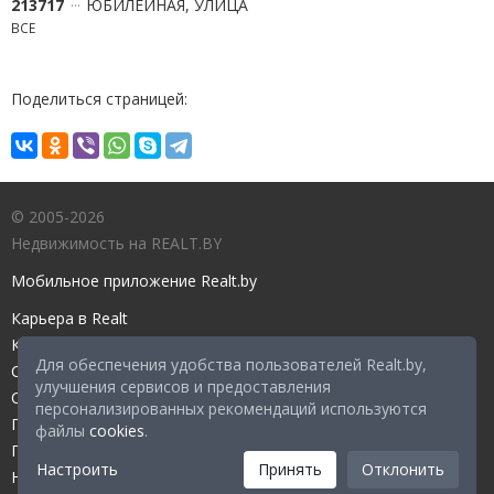
213717
ЮБИЛЕЙНАЯ, УЛИЦА
ВСЕ
Поделиться страницей:
© 2005-2026
Недвижимость на REALT.BY
Мобильное приложение Realt.by
Карьера в Realt
Контакты редакции
Для обеспечения удобства пользователей Realt.by,
Справочный центр
улучшения сервисов и предоставления
Служба поддержки
персонализированных рекомендаций используются
Прейскурант
файлы
cookies
.
Правовые документы
Настроить
Принять
Отклонить
Настройка файлов cookies