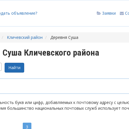
одать объявление?
Заявки
С
Кличевский район
Деревня Суша
 Суша Кличевского района
ность букв или цифр, добавляемых к почтовому адресу с цель
емя большинство национальных почтовых служб использует по
З