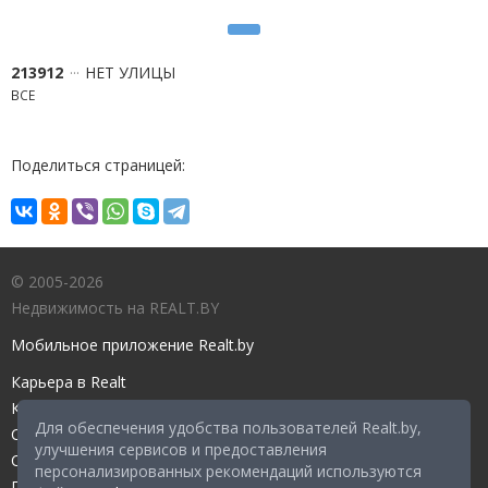
213912
НЕТ УЛИЦЫ
ВСЕ
Поделиться страницей:
© 2005-2026
Недвижимость на REALT.BY
Мобильное приложение Realt.by
Карьера в Realt
Контакты редакции
Для обеспечения удобства пользователей Realt.by,
Справочный центр
улучшения сервисов и предоставления
Служба поддержки
персонализированных рекомендаций используются
Прейскурант