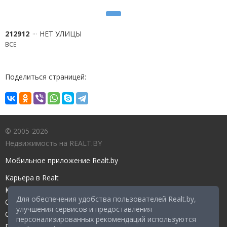
212912
НЕТ УЛИЦЫ
ВСЕ
Поделиться страницей:
© 2005-2026
Недвижимость на REALT.BY
Мобильное приложение Realt.by
Карьера в Realt
Контакты редакции
Для обеспечения удобства пользователей Realt.by,
Справочный центр
улучшения сервисов и предоставления
Служба поддержки
персонализированных рекомендаций используются
Прейскурант