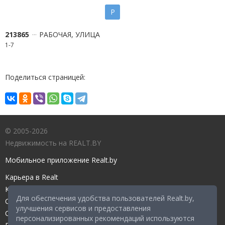
Р
213865
РАБОЧАЯ, УЛИЦА
1-7
Поделиться страницей:
© 2005-2026
Недвижимость на REALT.BY
Мобильное приложение Realt.by
Карьера в Realt
Контакты редакции
Для обеспечения удобства пользователей Realt.by,
Справочный центр
улучшения сервисов и предоставления
Служба поддержки
персонализированных рекомендаций используются