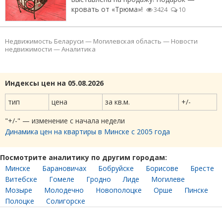
кровать от «Трюма»!
3424
10
Недвижимость Беларуси
—
Могилевская область
—
Новости
недвижимости
—
Аналитика
Индексы цен на 05.08.2026
тип
цена
за кв.м.
+/-
"+/-" — изменение с начала недели
Динамика цен на квартиры в Минске с 2005 года
Посмотрите аналитику по другим городам:
Минске
Барановичах
Бобруйске
Борисове
Бресте
Витебске
Гомеле
Гродно
Лиде
Могилеве
Мозыре
Молодечно
Новополоцке
Орше
Пинске
Полоцке
Солигорске