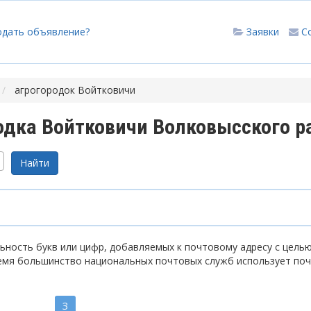
одать объявление?
Заявки
С
агрогородок Войтковичи
одка Войтковичи Волковысского р
ность букв или цифр, добавляемых к почтовому адресу с цель
емя большинство национальных почтовых служб использует по
З