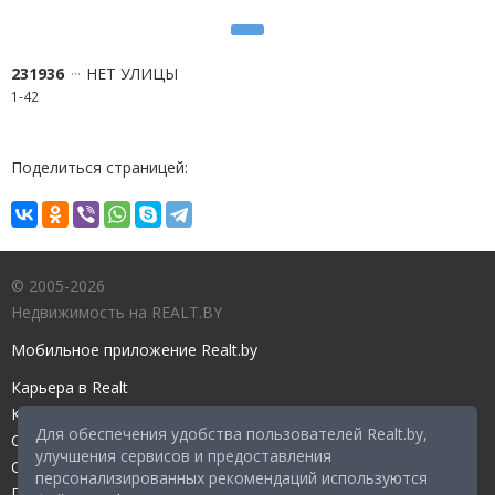
231936
НЕТ УЛИЦЫ
1-42
Поделиться страницей:
© 2005-2026
Недвижимость на REALT.BY
Мобильное приложение Realt.by
Карьера в Realt
Контакты редакции
Для обеспечения удобства пользователей Realt.by,
Справочный центр
улучшения сервисов и предоставления
Служба поддержки
персонализированных рекомендаций используются
Прейскурант