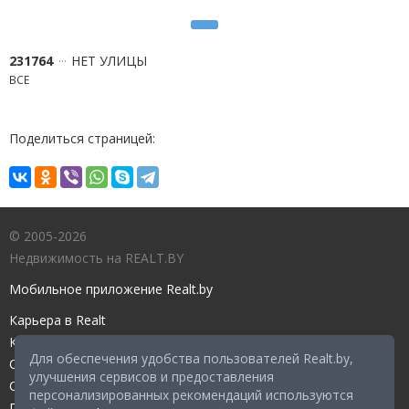
231764
НЕТ УЛИЦЫ
ВСЕ
Поделиться страницей:
© 2005-2026
Недвижимость на REALT.BY
Мобильное приложение Realt.by
Карьера в Realt
Контакты редакции
Для обеспечения удобства пользователей Realt.by,
Справочный центр
улучшения сервисов и предоставления
Служба поддержки
персонализированных рекомендаций используются
Прейскурант