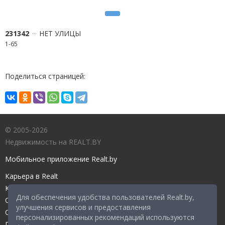
231342
НЕТ УЛИЦЫ
1-65
Поделиться страницей:
© 2005-2026
Недвижимость на REALT.BY
Мобильное приложение Realt.by
Карьера в Realt
Контакты редакции
Для обеспечения удобства пользователей Realt.by,
Справочный центр
улучшения сервисов и предоставления
Служба поддержки
персонализированных рекомендаций используются
Прейскурант