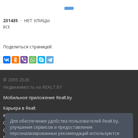
231435
НЕТ УЛИЦЫ
ВСЕ
Поделиться страницей:
© 2005-2026
Недвижимость на REALT.BY
Мобильное приложение Realt.by
Карьера в Realt
Контакты редакции
Для обеспечения удобства пользователей Realt.by,
Справочный центр
улучшения сервисов и предоставления
Служба поддержки
персонализированных рекомендаций используются
Прейскурант