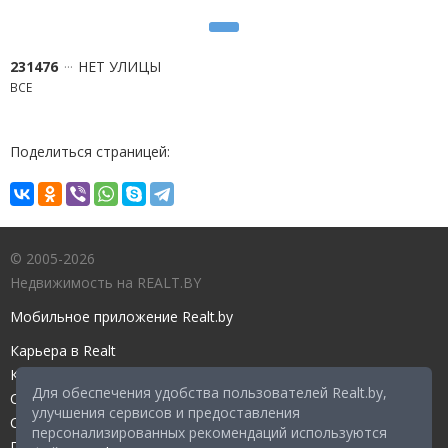
231476
НЕТ УЛИЦЫ
ВСЕ
Поделиться страницей:
© 2005-2026
Недвижимость на REALT.BY
Мобильное приложение Realt.by
Карьера в Realt
Контакты редакции
Для обеспечения удобства пользователей Realt.by,
Справочный центр
улучшения сервисов и предоставления
Служба поддержки
персонализированных рекомендаций используются
Прейскурант