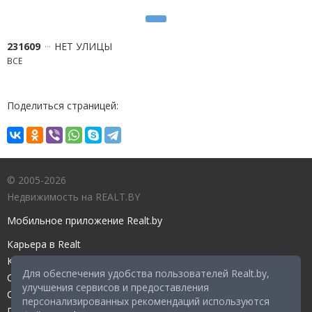
231609
НЕТ УЛИЦЫ
ВСЕ
Поделиться страницей:
© 2005-2026
Недвижимость на REALT.BY
Мобильное приложение Realt.by
Карьера в Realt
Контакты редакции
Для обеспечения удобства пользователей Realt.by,
Справочный центр
улучшения сервисов и предоставления
Служба поддержки
персонализированных рекомендаций используются
Прейскурант