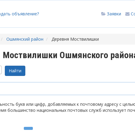
одать объявление?
Заявки
С
Ошмянский район
Деревня Моствилишки
и Моствилишки Ошмянского район
ность букв или цифр, добавляемых к почтовому адресу с цель
емя большинство национальных почтовых служб использует по