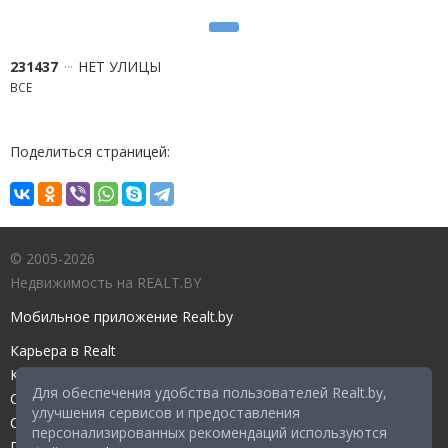
231437
НЕТ УЛИЦЫ
ВСЕ
Поделиться страницей:
© 2005-2026
Недвижимость на REALT.BY
Мобильное приложение Realt.by
Карьера в Realt
Контакты редакции
Для обеспечения удобства пользователей Realt.by,
Справочный центр
улучшения сервисов и предоставления
Служба поддержки
персонализированных рекомендаций используются
Прейскурант