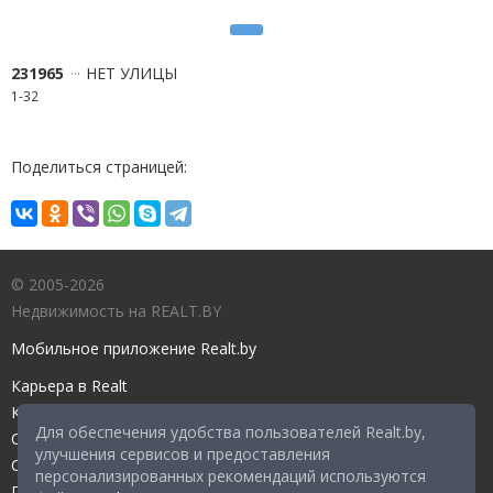
231965
НЕТ УЛИЦЫ
1-32
Поделиться страницей:
© 2005-2026
Недвижимость на REALT.BY
Мобильное приложение Realt.by
Карьера в Realt
Контакты редакции
Для обеспечения удобства пользователей Realt.by,
Справочный центр
улучшения сервисов и предоставления
Служба поддержки
персонализированных рекомендаций используются
Прейскурант