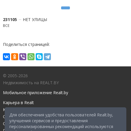
231105
НЕТ УЛИЦЫ
ВСЕ
Поделиться страницей:
© 2005-2026
Недвижимость на REALT.BY
Мобильное приложение Realt.by
Карьера в Realt
Контакты редакции
Для обеспечения удобства пользователей Realt.by,
Справочный центр
улучшения сервисов и предоставления
Служба поддержки
персонализированных рекомендаций используются
Прейскурант