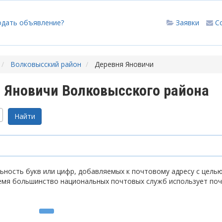
одать объявление?
Заявки
С
Волковысский район
Деревня Яновичи
 Яновичи Волковысского района
ность букв или цифр, добавляемых к почтовому адресу с цель
емя большинство национальных почтовых служб использует по