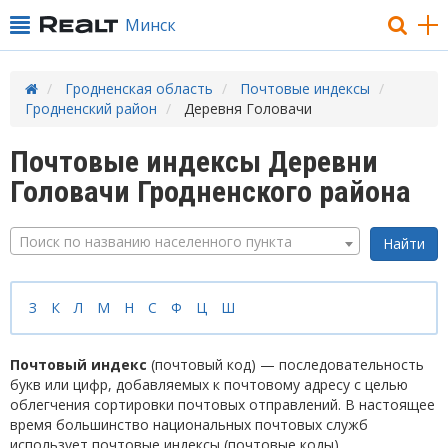
Минск
Гродненская область
Почтовые индексы
Гродненский район
Деревня Головачи
Почтовые индексы Деревни
Головачи Гродненского района
Поиск по названию населенного пункта
З
К
Л
М
Н
С
Ф
Ц
Ш
Почтовый индекс
(почтовый код) — последовательность
букв или цифр, добавляемых к почтовому адресу с целью
облегчения сортировки почтовых отправлений. В настоящее
время большинство национальных почтовых служб
использует почтовые индексы (почтовые коды).