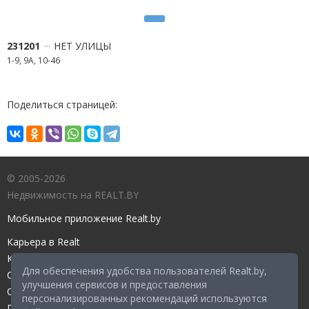
231201
НЕТ УЛИЦЫ
1-9, 9А, 10-46
Поделиться страницей:
© 2005-2026
Недвижимость на REALT.BY
Мобильное приложение Realt.by
Карьера в Realt
Контакты редакции
Для обеспечения удобства пользователей Realt.by,
Справочный центр
улучшения сервисов и предоставления
Служба поддержки
персонализированных рекомендаций используются
Прейскурант