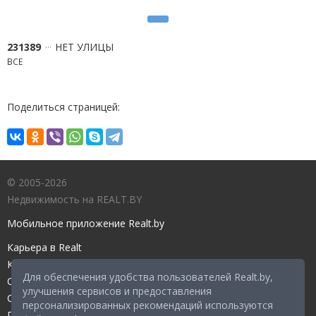
231389
НЕТ УЛИЦЫ
ВСЕ
Поделиться страницей:
© 2005-2026
Недвижимость на REALT.BY
Мобильное приложение Realt.by
Карьера в Realt
Контакты редакции
Для обеспечения удобства пользователей Realt.by,
Справочный центр
улучшения сервисов и предоставления
Служба поддержки
персонализированных рекомендаций используются
Прейскурант