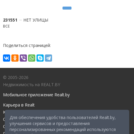
231551
НЕТ УЛИЦЫ
ВСЕ
Поделиться страницей:
© 2005-2026
Недвижимость на REALT.BY
Мобильное приложение Realt.by
Карьера в Realt
Контакты редакции
Для обеспечения удобства пользователей Realt.by,
Справочный центр
улучшения сервисов и предоставления
Служба поддержки
персонализированных рекомендаций используются
Прейскурант