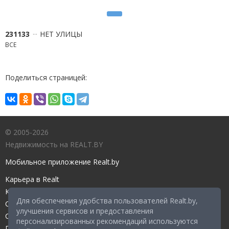
231133
НЕТ УЛИЦЫ
ВСЕ
Поделиться страницей:
© 2005-2026
Недвижимость на REALT.BY
Мобильное приложение Realt.by
Карьера в Realt
Контакты редакции
Для обеспечения удобства пользователей Realt.by,
Справочный центр
улучшения сервисов и предоставления
Служба поддержки
персонализированных рекомендаций используются
Прейскурант