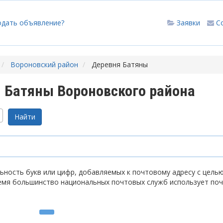
одать объявление?
Заявки
С
Вороновский район
Деревня Батяны
 Батяны Вороновского района
ность букв или цифр, добавляемых к почтовому адресу с цель
емя большинство национальных почтовых служб использует по