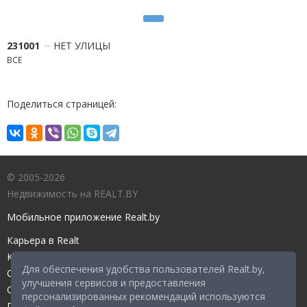
231001
НЕТ УЛИЦЫ
ВСЕ
Поделиться страницей:
© 2005-2026
Недвижимость на REALT.BY
Мобильное приложение Realt.by
Карьера в Realt
Контакты редакции
Для обеспечения удобства пользователей Realt.by,
Справочный центр
улучшения сервисов и предоставления
Служба поддержки
персонализированных рекомендаций используются
Прейскурант