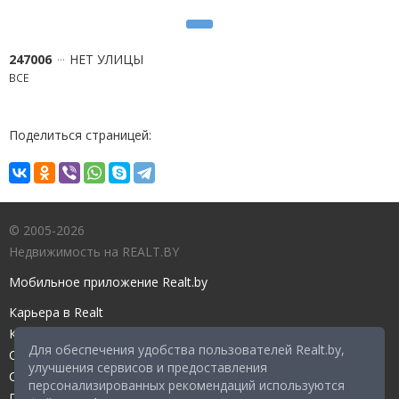
247006
НЕТ УЛИЦЫ
ВСЕ
Поделиться страницей:
© 2005-2026
Недвижимость на REALT.BY
Мобильное приложение Realt.by
Карьера в Realt
Контакты редакции
Для обеспечения удобства пользователей Realt.by,
Справочный центр
улучшения сервисов и предоставления
Служба поддержки
персонализированных рекомендаций используются
Прейскурант