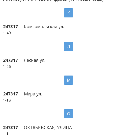
К
247317
Комсомольская ул.
1-49
Л
247317
Лесная ул.
1-26
М
247317
Мира ул.
1-18
О
247317
ОКТЯБРЬСКАЯ, УЛИЦА
1-1