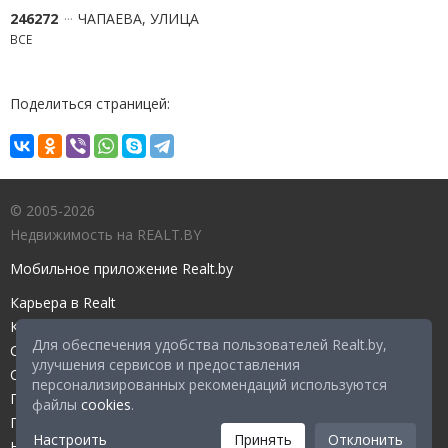
246272
ЧАПАЕВА, УЛИЦА
ВСЕ
Поделиться страницей:
© 2005-2026
Недвижимость на REALT.BY
Мобильное приложение Realt.by
Карьера в Realt
Контакты редакции
Для обеспечения удобства пользователей Realt.by,
Справочный центр
улучшения сервисов и предоставления
Служба поддержки
персонализированных рекомендаций используются
Прейскурант
файлы
cookies
.
Правовые документы
Настроить
Принять
Отклонить
Настройка файлов cookies